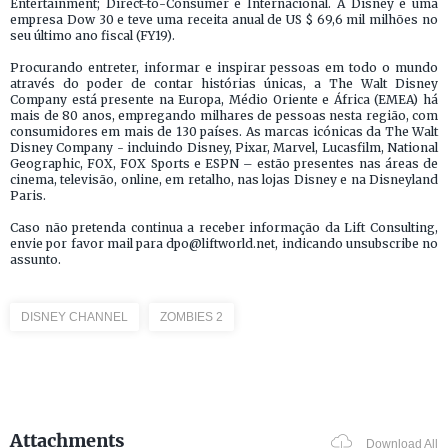
Entertainment; Direct-to-Consumer e Internacional. A Disney é uma
empresa Dow 30 e teve uma receita anual de US $ 69,6 mil milhões no
seu último ano fiscal (FY19).
Procurando entreter, informar e inspirar pessoas em todo o mundo
através do poder de contar histórias únicas, a The Walt Disney
Company está presente na Europa, Médio Oriente e África (EMEA) há
mais de 80 anos, empregando milhares de pessoas nesta região, com
consumidores em mais de 130 países. As marcas icónicas da The Walt
Disney Company - incluindo Disney, Pixar, Marvel, Lucasfilm, National
Geographic, FOX, FOX Sports e ESPN – estão presentes nas áreas de
cinema, televisão, online, em retalho, nas lojas Disney e na Disneyland
Paris.
Caso não pretenda continua a receber informação da Lift Consulting,
envie por favor mail para dpo@liftworld.net, indicando unsubscribe no
assunto.
DISNEY CHANNEL
ZOMBIES 2
Attachments
Download All