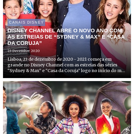
CANAIS DISNEY
DISNEY CHANNEL ABRE O NOVO ANO COM
AS ESTREIAS DE “SYDNEY & MAX” E “CASA
DA CORUJA”
23 December 2020
Lisboa, 23 de dezembro de 2020 - 2021 começa em
grande no Disney Channel com as estreias das séries
“Sydney & Max” e “Casa da Coruja” logo no início do mês
de janeiro. Estas novidades prometem trazer aos
espectadores momentos de diversão com as suas
histórias origina...