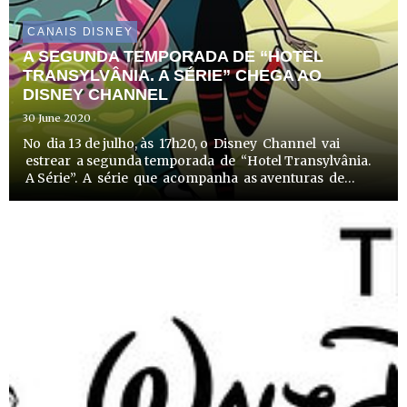
CANAIS DISNEY
A SEGUNDA TEMPORADA DE “HOTEL
TRANSYLVÂNIA. A SÉRIE” CHEGA AO
DISNEY CHANNEL
30 June 2020
No dia 13 de julho, às 17h20, o Disney Channel vai
estrear a segunda temporada de “Hotel Transylvânia.
A Série”. A série que acompanha as aventuras de
Marvis, a filha adolescente de Drácula, e dos seus
amigos no hotel da família, será emitida...