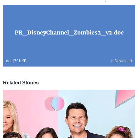
PR_DisneyChannel_Zombies2_v2.doc
doc
|
791 KB
Download
Related Stories