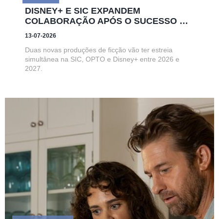
DISNEY+ E SIC EXPANDEM
COLABORAÇÃO APÓS O SUCESSO DE
“VITÓRIA”
13-07-2026
Duas novas produções de ficção vão ter estreia
simultânea na SIC, OPTO e Disney+ entre 2026 e
2027.