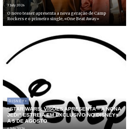
7 July 2026
O novo teaser apresenta a nova geração de Camp
Rockers e o primeiro single, «One Beat Away»
DISNEY+
“STAR WARS: VISÕES APRESENTA – A NONA
JEDI” ESTREIA EM EXCLUSIVO NO DISNEY+
A 5 DE AGOSTO
6 July 2026