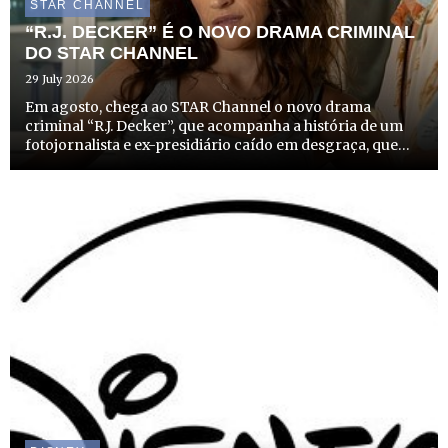
STAR CHANNEL
“R.J. DECKER” É O NOVO DRAMA CRIMINAL
DO STAR CHANNEL
29 July 2026
Em agosto, chega ao STAR Channel o novo drama
criminal “R.J. Decker”, que acompanha a história de um
fotojornalista e ex-presidiário caído em desgraça, que
recomeça a vida como investigador privado no
solarengo e criminoso Sul da Flórida. A estreia desta
produção que com...