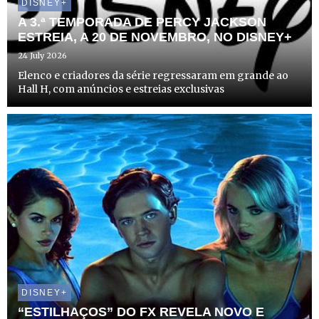
DISNEY+
A 3.ª TEMPORADA DE PERCY JACKSON
ESTREIA, A 20 DE NOVEMBRO, NO DISNEY+
24 July 2026
Elenco e criadores da série regressaram em grande ao
Hall H, com anúncios e estreias exclusivas
DISNEY+
“ESTILHAÇOS” DO FX REVELA NOVO E