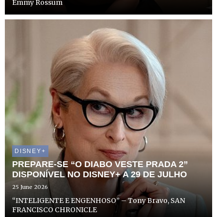
Emmy Rossum
DISNEY+
PREPARE-SE “O DIABO VESTE PRADA 2”
DISPONÍVEL NO DISNEY+ A 29 DE JULHO
25 June 2026
“INTELIGENTE E ENGENHOSO” – Tony Bravo, SAN
FRANCISCO CHRONICLE