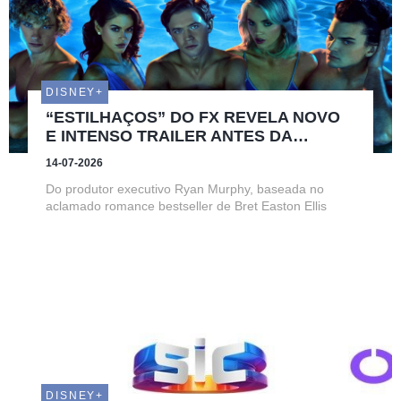
DISNEY+
“ESTILHAÇOS” DO FX REVELA NOVO
E INTENSO TRAILER ANTES DA
ESTREIA EM EXCLUSIVO NO DISNEY+
14-07-2026
A 6 DE AGOSTO
Do produtor executivo Ryan Murphy, baseada no
aclamado romance bestseller de Bret Easton Ellis
DISNEY+