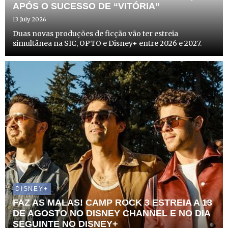
APÓS O SUCESSO DE “VITÓRIA”
13 July 2026
Duas novas produções de ficção vão ter estreia
simultânea na SIC, OPTO e Disney+ entre 2026 e 2027.
DISNEY+
FAZ AS MALAS! CAMP ROCK 3 ESTREIA A 13
DE AGOSTO NO DISNEY CHANNEL E NO DIA
SEGUINTE NO DISNEY+