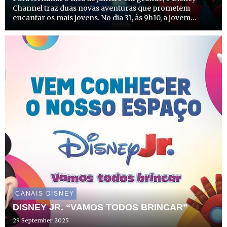
Channel traz duas novas aventuras que prometem
encantar os mais jovens. No dia 31, às 9h10, a jovem
heroína Marinette regressa para mais uma missão
internacional em “Miraculous World: As Aventuras de
Ladybug em Tóquio, S...
CANAIS DISNEY
DISNEY JR. “VAMOS TODOS BRINCAR”
29 September 2025