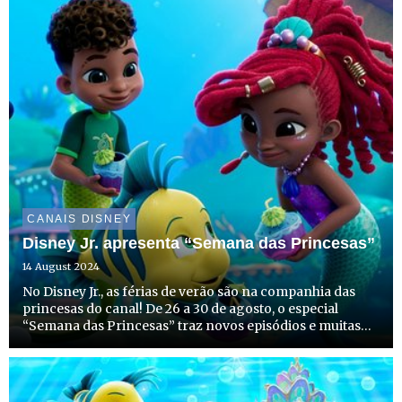
CANAIS DISNEY
Disney Jr. apresenta “Semana das Princesas”
14 August 2024
No Disney Jr., as férias de verão são na companhia das
princesas do canal! De 26 a 30 de agosto, o especial
“Semana das Princesas” traz novos episódios e muitas
aventuras mágicas e inesquecíveis das tuas princesas
favoritas, incluindo a encantadora Ariel, de “Disney Jr. ...