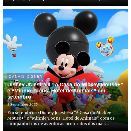
CANAIS DISNEY
Disney Jr. estreia “A Casa do Mickey Mouse+”
e “Minnie Toons: Hotel de Animais” em
setembro
2 September 2025
Em setembro, o Disney Jr. estreia “A Casa do Mickey
Mouse+” e “Minnie Toons: Hotel de Animais”, com os
companheiros de aventuras preferidos dos mais
pequenos, o Mickey,a Minnie e os seus amigos. As duas