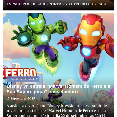
ESPAÇO POP UP ABRE PORTAS NO CENTRO COLOMBO
CANAIS DISNEY
Disney Jr. estreia “Marvel Homem de Ferro e a
Sua Superequipa" em setembro
15 September 2025
A ação e a diversão no Disney Jr. estão prestes a subir de
nível com a estreia de “Marvel Homem de Ferro e a sua
Superequipa”, no próximo dia 22 de setembro, às 14h55.