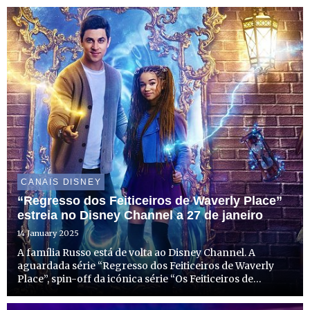
séries têm estreia marcada para dia 8 de setembro, a
partir das 8h30...
CANAIS DISNEY
“Regresso dos Feiticeiros de Waverly Place”
estreia no Disney Channel a 27 de janeiro
14 January 2025
A família Russo está de volta ao Disney Channel. A
aguardada série “Regresso dos Feiticeiros de Waverly
Place”, spin-off da icónica série “Os Feiticeiros de
Waverly Place”, chega ao canal no dia 27 de janeiro, às
18h40. Desta vez, acompanhamos a história do irmão