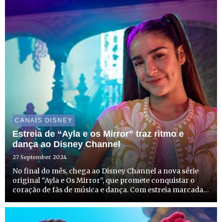
mais ve...
CANAIS DISNEY
Estreia de “Ayla e os Mirror” traz ritmo e
dança ao Disney Channel
27 September 2024
No final do mês, chega ao Disney Channel a nova série
original “Ayla e Os Mirror”, que promete conquistar o
coração de fãs de música e dança. Com estreia marcada
para dia 30 de setembro, às 15h20 e às 21h30, a série traz
uma história repleta de mistério e emoções fortes,...