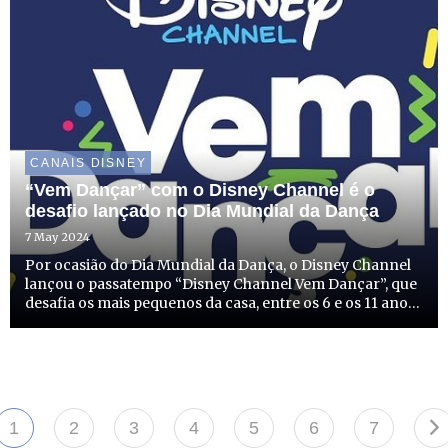
CANAIS DISNEY
“Vem Dançar” com o Disney Channel é o
desafio lançado no Dia Mundial da Dança
7 May 2024
Por ocasião do Dia Mundial da Dança, o Disney Channel
lançou o passatempo “Disney Channel Vem Dançar”, que
desafia os mais pequenos da casa, entre os 6 e os 11 anos,
e que adoram dançar, a mostrarem os seus dotes em três
coreografias, especialmente criadas ao som das mús...
1
2
3
4
5
6
7