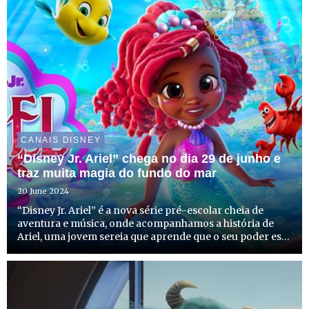
CANAIS DISNEY
“Disney Jr. Ariel” chega no dia 29 de junho e
traz muita magia do fundo do mar
20 June 2024
“Disney Jr. Ariel” é a nova série pré-escolar cheia de
aventura e música, onde acompanhamos a história de
Ariel, uma jovem sereia que aprende que o seu poder está
em usar a sua voz para falar, cantar e para fazer ouvir as
suas ideias. E quando ela o faz pode mudar o mund...