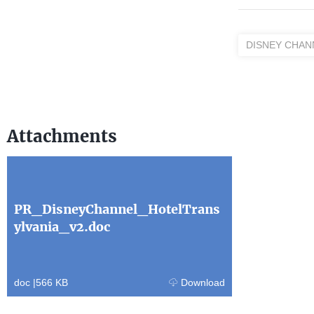
DISNEY CHAN
Attachments
PR_DisneyChannel_HotelTrans
ylvania_v2.doc
doc
|
566 KB
Download