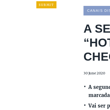
CANAIS DI
A S
“HO
CHE
30 June 2020
A segund
marcada 
Vai ser 