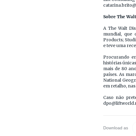
catarina.brito@
Sobre The Wal
A The Walt Di
mundial, que 
Products; Stud
e teve uma recei
Procurando en
histórias única
mais de 80 an
países. As mar
National Geogra
em retalho, nas
Caso não pret
dpo@liftworld.
Download as