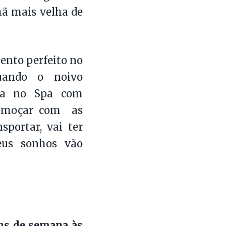
mã mais velha de
ento perfeito no
quando o noivo
dia no Spa com
lmoçar com as
portar, vai ter
eus sonhos vão
ins de semana às