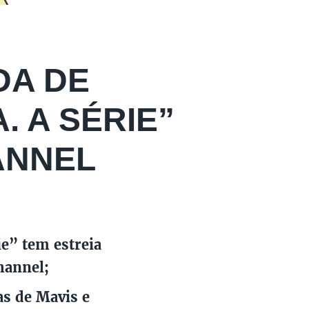
DA DE
. A SÉRIE”
ANNEL
e” tem estreia
hannel;
as de Mavis e