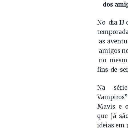
dos amig
No dia 13 
temporada
as aventu
amigos no
no mesmo h
fins-de-se
Na série
Vampiros”
Mavis e o
que já são
ideias em 