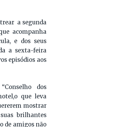
strear a segunda
e que acompanha
cula, e dos seus
a a sexta-feira
os episódios aos
“Conselho dos
otel,o que leva
uererem mostrar
 suas brilhantes
upo de amigos não