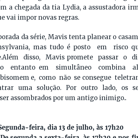
m a chegada da tia Lydia, a assustadora ir
ue vai impor novas regras.
orada da série, Mavis tenta planear o casam
nsylvania, mas tudo é posto em risco 
e.Além disso, Mavis promete passar o 
o entanto em simultâneo combina a
bisomem e, como não se consegue teletrans
trar uma solução. Por outro lado, os s
ser assombrados por um antigo inimigo..
egunda-feira, dia 13 de julho, às 17h20
e segunda a sexta-feira, às 17h20 e nos f