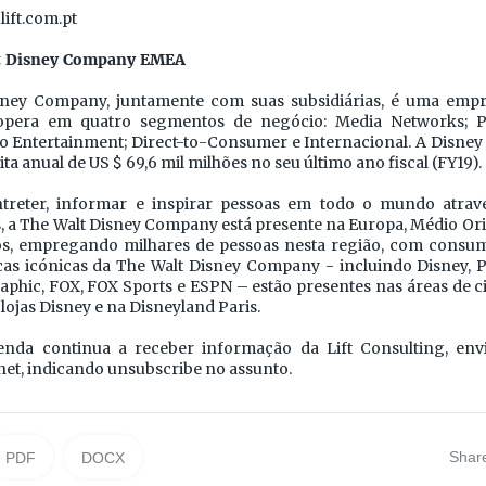
lift.com.pt
t Disney Company EMEA
sney Company, juntamente com suas subsidiárias, é uma empr
opera em quatro segmentos de negócio: Media Networks; P
io Entertainment; Direct-to-Consumer e Internacional. A Disn
ta anual de US $ 69,6 mil milhões no seu último ano fiscal (FY19).
treter, informar e inspirar pessoas em todo o mundo atrav
s, a The Walt Disney Company está presente na Europa, Médio Or
os, empregando milhares de pessoas nesta região, com consu
cas icónicas da The Walt Disney Company - incluindo Disney, Pi
phic, FOX, FOX Sports e ESPN – estão presentes nas áreas de ci
 lojas Disney e na Disneyland Paris.
enda continua a receber informação da Lift Consulting, env
net, indicando unsubscribe no assunto.
Shar
PDF
DOCX