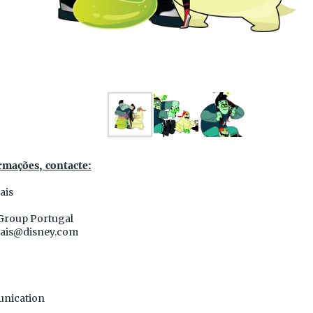
rmações, contacte:
ais
Group Portugal
ais@disney.com
nication