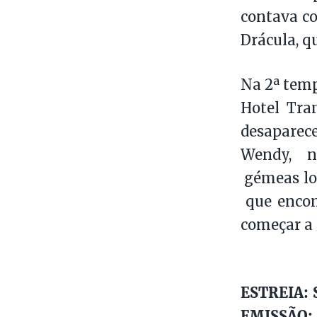
contava co
Drácula, q
Na 2ª temp
Hotel Tra
desaparec
Wendy, n
gémeas lo
que encon
começar a 
ESTREIA: S
EMISSÃO: D