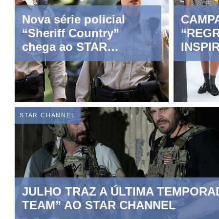
Nova série policial
CAMP
“Sheriff Country”
“REGR
chega ao STAR
INSPI
Channel em março
ROUPA
STAR CHANNEL
JULHO TRAZ A ÚLTIMA TEMPORA
TEAM” AO STAR CHANNEL