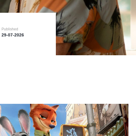
Published
Published
Published
29-07-2026
29-07-2026
29-07-2026