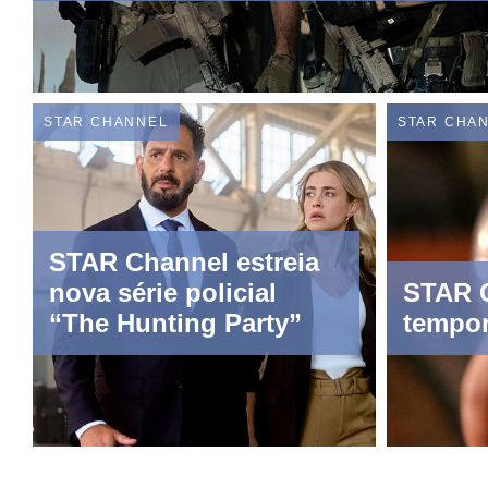
STAR CHANNEL
STAR CHA
STAR Channel estreia
nova série policial
STAR C
“The Hunting Party”
tempor