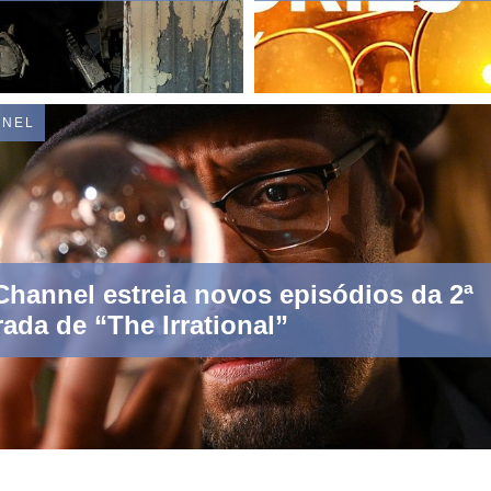
NNEL
hannel estreia novos episódios da 2ª
ada de “The Irrational”