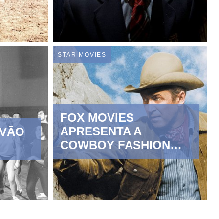
STAR MOVIES
FOX MOVIES
APRESENTA A
 VÃO
COWBOY FASHION
WEEK