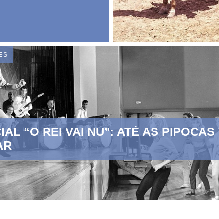
ES
IAL “O REI VAI NU”: ATÉ AS PIPOCAS
AR