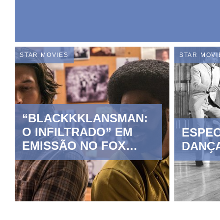
STAR MOVIES
STAR MOVI
3 April 2023
“BLACKKKLANSMAN:
O INFILTRADO” EM
ESPEC
EMISSÃO NO FOX
DANÇ
MOVIES