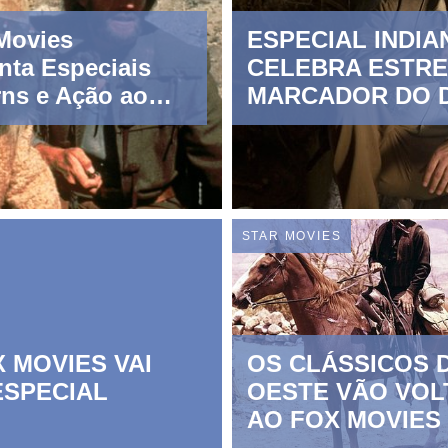
Movies
ESPECIAL INDIA
nta Especiais
CELEBRA ESTREI
ns e Ação ao
MARCADOR DO D
de todo o mês
ereiro
STAR MOVIES
 MOVIES VAI
OS CLÁSSICOS 
ESPECIAL
OESTE VÃO VOL
AO FOX MOVIES
MÊS DE MARÇO