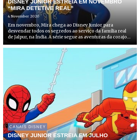
DISNEY JUNIOR ESTREIA EM NOVEMBRO
“MIRA DETETIVE REAL”
4 November 2020
Em novembro, Mira chega ao Disney Junior para
desvendar todos os segredos ao serviço da família real
de Jalpur, na Índia. A série segue as aventuras da corajosa
e engenhosa Mira, uma rapariga que é nomeada para
detetive real pela Rainha, depois de ter resolvido um
mistér...
CANAIS DISNEY
DISNEY JUNIOR ESTREIA EM JULHO