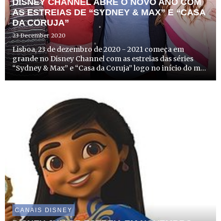
DISNEY CHANNEL ABRE O NOVO ANO COM
AS ESTREIAS DE “SYDNEY & MAX” E “CASA
DA CORUJA”
23 December 2020
Lisboa, 23 de dezembro de 2020 - 2021 começa em
grande no Disney Channel com as estreias das séries
“Sydney & Max” e “Casa da Coruja” logo no início do mês
de janeiro. Estas novidades prometem trazer aos
espectadores momentos de diversão com as suas
histórias origina...
CANAIS DISNEY