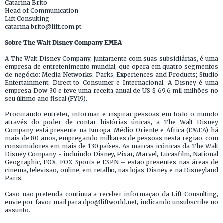
Catarina Brito
Head of Communication
Lift Consulting
catarina.brito@lift.com.pt
Sobre The Walt Disney Company EMEA
A The Walt Disney Company, juntamente com suas subsidiárias, é uma
empresa de entretenimento mundial, que opera em quatro segmentos
de negócio: Media Networks; Parks, Experiences and Products; Studio
Entertainment; Direct-to-Consumer e Internacional. A Disney é uma
empresa Dow 30 e teve uma receita anual de US $ 69,6 mil milhões no
seu último ano fiscal (FY19).
Procurando entreter, informar e inspirar pessoas em todo o mundo
através do poder de contar histórias únicas, a The Walt Disney
Company está presente na Europa, Médio Oriente e África (EMEA) há
mais de 80 anos, empregando milhares de pessoas nesta região, com
consumidores em mais de 130 países. As marcas icónicas da The Walt
Disney Company - incluindo Disney, Pixar, Marvel, Lucasfilm, National
Geographic, FOX, FOX Sports e ESPN – estão presentes nas áreas de
cinema, televisão, online, em retalho, nas lojas Disney e na Disneyland
Paris.
Caso não pretenda continua a receber informação da Lift Consulting,
envie por favor mail para dpo@liftworld.net, indicando unsubscribe no
assunto.