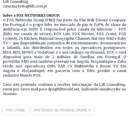
Lift Consulting
catarina.brito@lift.com.pt
Sobre a FOX NETWORKS GROUP:
O FOX Networks Group (FNG) faz parte da The Walt Disney Company.
Em Portugal é o grupo líder no mercado de pay tv (5,8% de share de
audiência em 2019). É responsável pelos canais de televisão – FOX
(líder em canais de séries), FOX Life, FOX Movies, FOX Crime, FOX
Comedy, 24 Kitchen, National Geographic Channel, Nat Geo Wild e Baby
TV – que disponibilizam conteúdos de entretenimento, documentários
e infantis. São distribuídos em todos os operadores portugueses:
MEO, NOS, NOWO e Vodafone, e o seu catálogo on demand, FOX +, está
disponível para mais de 2 milhões de famílias em Portugal. O
portefólio FNG está também presente em Angola, Moçambique e Cabo
Verde, nos operadores DStv, ZAP, CV Multimédia e Boom TV. Em
Angola e Moçambique, em parceria com a DStv, produz o canal
exclusivo Mundo FOX.
Caso não pretenda continua a receber informação da Lift Consulting,
envie por favor mail para dpo@liftworld.net, indicando unsubscribe no
assunto.
FOX CRIME
MISTÉRIOS DE FRANKIE DRAKE 3