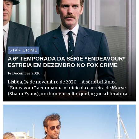
STAR CRIME
A 6ª TEMPORADA DA SÉRIE “ENDEAVOUR”
ESTREIA EM DEZEMBRO NO FOX CRIME
14 December 2020
Lisboa, 14 de novembro de 2020 – A série britânica
“Endeavour” acompanha o início da carreira de Morse
(Shaun Evans), um homem culto, que largou a literatura
em Oxford para seguir a sua carreira policial, e que acaba
por se tornar no famoso e imortal Inspetor Endeavour
M...