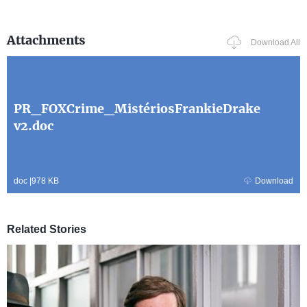
Attachments
Download All
PR_FOXCrime_MistériosFrankieDrake
v2.doc
doc
|
978 KB
Download
Related Stories