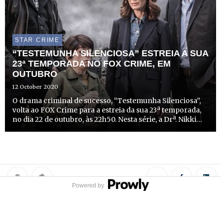
STAR CRIME
“TESTEMUNHA SILENCIOSA” ESTREIA A SUA
23ª TEMPORADA NO FOX CRIME, EM
OUTUBRO
12 October 2020
O drama criminal de sucesso, “Testemunha Silenciosa”,
volta ao FOX Crime para a estreia da sua 23ª temporada,
no dia 22 de outubro, às 22h50. Nesta série, a Drª. Nikki
Alexander (Emilia Fox), o Dr. Thomas Chamberlain
(Richard Lintern) e o Dr. Jack Hodgson (David Caves) f...
Powered by
Privacy Policy