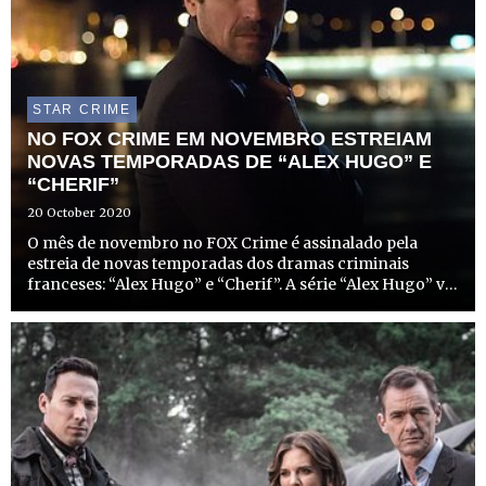
STAR CRIME
NO FOX CRIME EM NOVEMBRO ESTREIAM
NOVAS TEMPORADAS DE “ALEX HUGO” E
“CHERIF”
20 October 2020
O mês de novembro no FOX Crime é assinalado pela
estreia de novas temporadas dos dramas criminais
franceses: “Alex Hugo” e “Cherif”. A série “Alex Hugo” vai
estrear as suas 4ª e 5ª temporadas em novembro, nos
dias 2 e 23, respetivamente, às 22h00. Por outro lado, a
série...