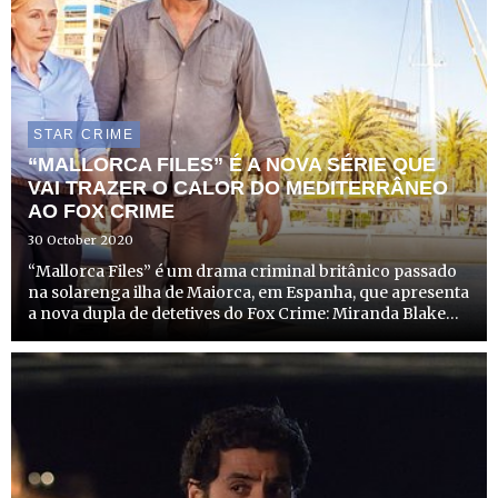
STAR CRIME
“MALLORCA FILES” É A NOVA SÉRIE QUE
VAI TRAZER O CALOR DO MEDITERRÂNEO
AO FOX CRIME
30 October 2020
“Mallorca Files” é um drama criminal britânico passado
na solarenga ilha de Maiorca, em Espanha, que apresenta
a nova dupla de detetives do Fox Crime: Miranda Blake
(Elen Rhys) e Max Winter (Julian Looman). A série estreia
no dia 11 de novembro, às 22h00.