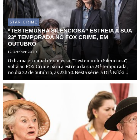
STAR CRIME
“TESTEMUNHA SILENCIOSA” ESTREIA A SUA
23ª TEMPORADA NO FOX CRIME, EM
OUTUBRO
12 October 2020
O drama criminal de sucesso, “Testemunha Silenciosa”,
volta ao FOX Crime para a estreia da sua 23ª temporada,
no dia 22 de outubro, às 22h50. Nesta série, a Drª. Nikki
Alexander (Emilia Fox), o Dr. Thomas Chamberlain
(Richard Lintern) e o Dr. Jack Hodgson (David Caves) f...