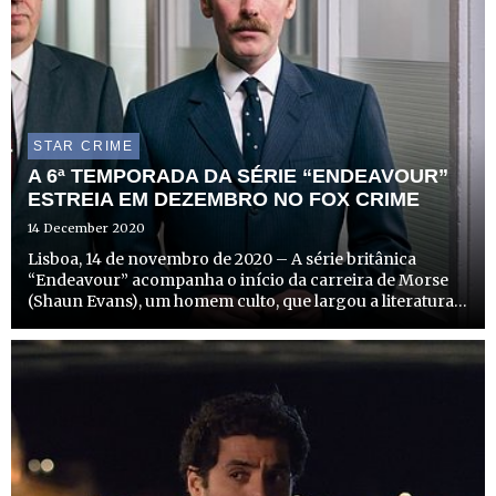
STAR CRIME
A 6ª TEMPORADA DA SÉRIE “ENDEAVOUR”
ESTREIA EM DEZEMBRO NO FOX CRIME
14 December 2020
Lisboa, 14 de novembro de 2020 – A série britânica
“Endeavour” acompanha o início da carreira de Morse
(Shaun Evans), um homem culto, que largou a literatura
em Oxford para seguir a sua carreira policial, e que acaba
por se tornar no famoso e imortal Inspetor Endeavour
M...