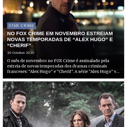
STAR CRIME
NO FOX CRIME EM NOVEMBRO ESTREIAM
NOVAS TEMPORADAS DE “ALEX HUGO” E
“CHERIF”
20 October 2020
O mês de novembro no FOX Crime é assinalado pela
estreia de novas temporadas dos dramas criminais
franceses: “Alex Hugo” e “Cherif”. A série “Alex Hugo” vai
estrear as suas 4ª e 5ª temporadas em novembro, nos
dias 2 e 23, respetivamente, às 22h00. Por outro lado, a
série...