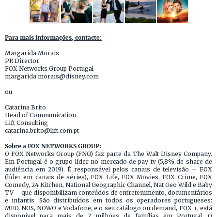
Para mais informações, contacte:
Margarida Morais
PR Director
FOX Networks Group Portugal
margarida.morais@disney.com
ou
Catarina Brito
Head of Communication
Lift Consulting
catarina.brito@lift.com.pt
Sobre a FOX NETWORKS GROUP:
O FOX Networks Group (FNG) faz parte da The Walt Disney Company.
Em Portugal é o grupo líder no mercado de pay tv (5,8% de share de
audiência em 2019). É responsável pelos canais de televisão – FOX
(líder em canais de séries), FOX Life, FOX Movies, FOX Crime, FOX
Comedy, 24 Kitchen, National Geographic Channel, Nat Geo Wild e Baby
TV – que disponibilizam conteúdos de entretenimento, documentários
e infantis. São distribuídos em todos os operadores portugueses:
MEO, NOS, NOWO e Vodafone, e o seu catálogo on demand, FOX +, está
disponível para mais de 2 milhões de famílias em Portugal. O