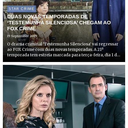
STAR CRIME
DUAS NOVAS TEMPORADAS DE
‘TESTEMUNHA SILENCIOSA’ CHEGAM AO
FOX CRIME
19 September 2019
O drama criminal ‘Testemunha Silenciosa’ vai regressar
ao FOX Crime com duas novas temporadas. A 21ª
temporada tem estreia marcada para terça-feira, dia 1 de
outubro, às 22h55 e a 22ª temporada para quarta-feira,
dia 9 de outubro, às 22h55. A emissão dos episódios será
d...