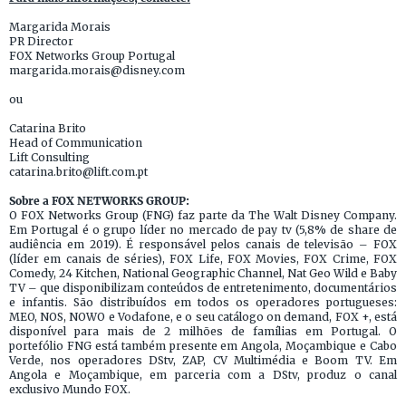
Margarida Morais
PR Director
FOX Networks Group Portugal
margarida.morais@disney.com
ou
Catarina Brito
Head of Communication
Lift Consulting
catarina.brito@lift.com.pt
Sobre a FOX NETWORKS GROUP:
O FOX Networks Group (FNG) faz parte da The Walt Disney Company.
Em Portugal é o grupo líder no mercado de pay tv (5,8% de share de
audiência em 2019). É responsável pelos canais de televisão – FOX
(líder em canais de séries), FOX Life, FOX Movies, FOX Crime, FOX
Comedy, 24 Kitchen, National Geographic Channel, Nat Geo Wild e Baby
TV – que disponibilizam conteúdos de entretenimento, documentários
e infantis. São distribuídos em todos os operadores portugueses:
MEO, NOS, NOWO e Vodafone, e o seu catálogo on demand, FOX +, está
disponível para mais de 2 milhões de famílias em Portugal. O
portefólio FNG está também presente em Angola, Moçambique e Cabo
Verde, nos operadores DStv, ZAP, CV Multimédia e Boom TV. Em
Angola e Moçambique, em parceria com a DStv, produz o canal
exclusivo Mundo FOX.