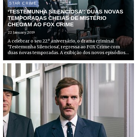
STAR CRIME
‘TESTEMUNHA SILENCIOSA’: DUAS NOVAS
TEMPORADAS CHEIAS DE MISTÉRIO
CHEGAM AO FOX CRIME
22 January 2019
A celebrar o seu 22.º aniversário, o drama criminal
‘Testemunha Silenciosa’, regressa ao FOX Crime com
duas novas temporadas. A exibição dos novos episódios
acontece de segunda a quinta-feira às 22h50, a 19.ª
temporada tem estreia marcada para dia 14 de janeiro e a
20.ª ...