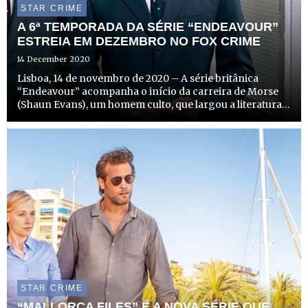
STAR CRIME
A 6ª TEMPORADA DA SÉRIE “ENDEAVOUR”
ESTREIA EM DEZEMBRO NO FOX CRIME
14 December 2020
Lisboa, 14 de novembro de 2020 – A série britânica
“Endeavour” acompanha o início da carreira de Morse
(Shaun Evans), um homem culto, que largou a literatura
em Oxford para seguir a sua carreira policial, e que acaba
por se tornar no famoso e imortal Inspetor Endeavour
M...
STAR CRIME
“MALLORCA FILES” É A NOVA SÉRIE QUE