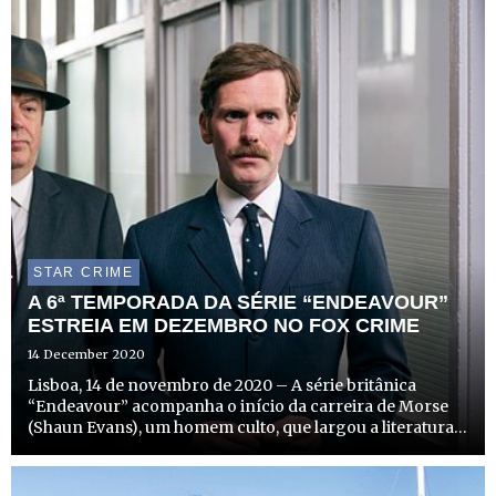
série...
STAR CRIME
A 6ª TEMPORADA DA SÉRIE “ENDEAVOUR”
ESTREIA EM DEZEMBRO NO FOX CRIME
14 December 2020
Lisboa, 14 de novembro de 2020 – A série britânica
“Endeavour” acompanha o início da carreira de Morse
(Shaun Evans), um homem culto, que largou a literatura
em Oxford para seguir a sua carreira policial, e que acaba
por se tornar no famoso e imortal Inspetor Endeavour
M...