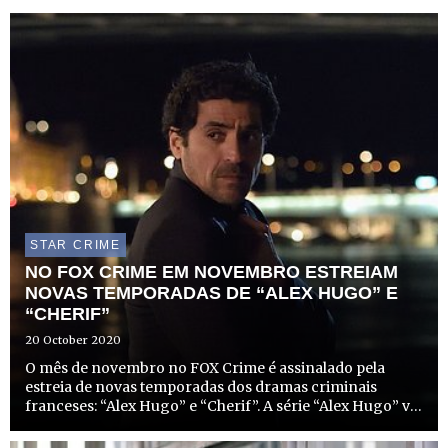
STAR CRIME
NO FOX CRIME EM NOVEMBRO ESTREIAM
NOVAS TEMPORADAS DE “ALEX HUGO” E
“CHERIF”
20 October 2020
O mês de novembro no FOX Crime é assinalado pela
estreia de novas temporadas dos dramas criminais
franceses: “Alex Hugo” e “Cherif”. A série “Alex Hugo” vai
estrear as suas 4ª e 5ª temporadas em novembro, nos
dias 2 e 23, respetivamente, às 22h00. Por outro lado, a