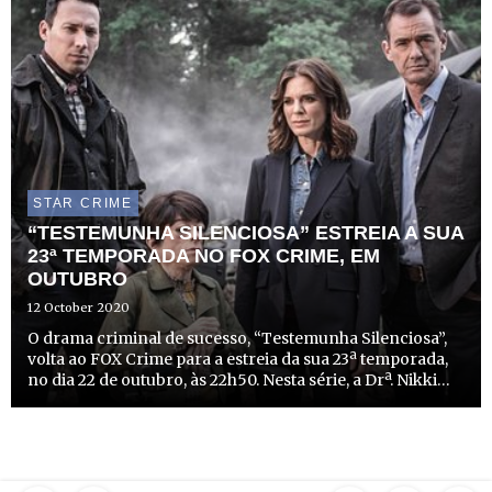
STAR CRIME
“TESTEMUNHA SILENCIOSA” ESTREIA A SUA
23ª TEMPORADA NO FOX CRIME, EM
OUTUBRO
12 October 2020
O drama criminal de sucesso, “Testemunha Silenciosa”,
volta ao FOX Crime para a estreia da sua 23ª temporada,
no dia 22 de outubro, às 22h50. Nesta série, a Drª. Nikki
Alexander (Emilia Fox), o Dr. Thomas Chamberlain
(Richard Lintern) e o Dr. Jack Hodgson (David Caves) f...