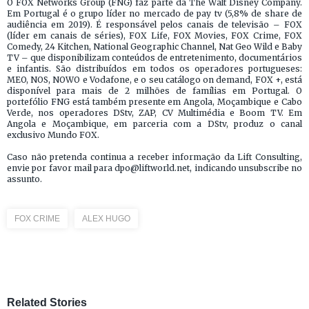
O FOX Networks Group (FNG) faz parte da The Walt Disney Company.
Em Portugal é o grupo líder no mercado de pay tv (5,8% de share de
audiência em 2019). É responsável pelos canais de televisão – FOX
(líder em canais de séries), FOX Life, FOX Movies, FOX Crime, FOX
Comedy, 24 Kitchen, National Geographic Channel, Nat Geo Wild e Baby
TV – que disponibilizam conteúdos de entretenimento, documentários
e infantis. São distribuídos em todos os operadores portugueses:
MEO, NOS, NOWO e Vodafone, e o seu catálogo on demand, FOX +, está
disponível para mais de 2 milhões de famílias em Portugal. O
portefólio FNG está também presente em Angola, Moçambique e Cabo
Verde, nos operadores DStv, ZAP, CV Multimédia e Boom TV. Em
Angola e Moçambique, em parceria com a DStv, produz o canal
exclusivo Mundo FOX.
Caso não pretenda continua a receber informação da Lift Consulting,
envie por favor mail para dpo@liftworld.net, indicando unsubscribe no
assunto.
FOX CRIME
ALEX HUGO
Related Stories