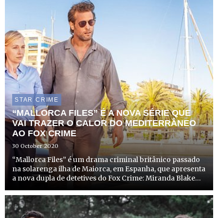
STAR CRIME
“MALLORCA FILES” É A NOVA SÉRIE QUE
VAI TRAZER O CALOR DO MEDITERRÂNEO
AO FOX CRIME
30 October 2020
“Mallorca Files” é um drama criminal britânico passado
na solarenga ilha de Maiorca, em Espanha, que apresenta
a nova dupla de detetives do Fox Crime: Miranda Blake
(Elen Rhys) e Max Winter (Julian Looman). A série estreia
no dia 11 de novembro, às 22h00.