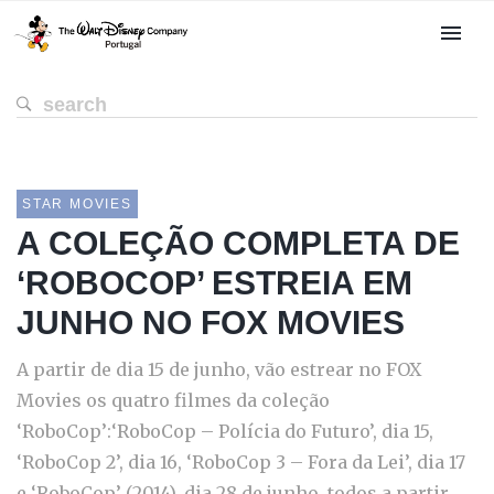
STAR MOVIES
A COLEÇÃO COMPLETA DE
‘ROBOCOP’ ESTREIA EM
JUNHO NO FOX MOVIES
A partir de dia 15 de junho, vão estrear no FOX
Movies os quatro filmes da coleção
‘RoboCop’:‘RoboCop – Polícia do Futuro’, dia 15,
‘RoboCop 2’, dia 16, ‘RoboCop 3 – Fora da Lei’, dia 17
e ‘RoboCop’ (2014), dia 28 de junho, todos a partir