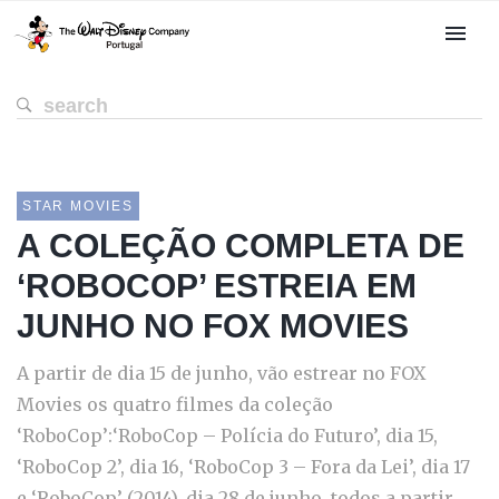
STAR MOVIES
A COLEÇÃO COMPLETA DE
‘ROBOCOP’ ESTREIA EM
JUNHO NO FOX MOVIES
A partir de dia 15 de junho, vão estrear no FOX
Movies os quatro filmes da coleção
‘RoboCop’:‘RoboCop – Polícia do Futuro’, dia 15,
‘RoboCop 2’, dia 16, ‘RoboCop 3 – Fora da Lei’, dia 17
e ‘RoboCop’ (2014), dia 28 de junho, todos a partir