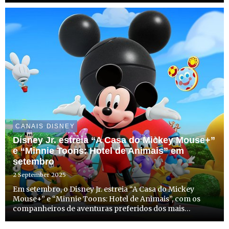
CANAIS DISNEY
Disney Jr. estreia “A Casa do Mickey Mouse+”
e “Minnie Toons: Hotel de Animais” em
setembro
2 September 2025
Em setembro, o Disney Jr. estreia “A Casa do Mickey
Mouse+” e “Minnie Toons: Hotel de Animais”, com os
companheiros de aventuras preferidos dos mais
pequenos, o Mickey,a Minnie e os seus amigos. As duas
séries têm estreia marcada para dia 8 de setembro, a