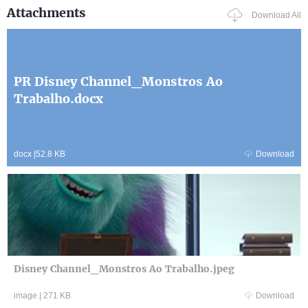
Attachments
Download All
PR Disney Channel_Monstros Ao
Trabalho.docx
docx
|
52.8 KB
Download
Disney Channel_Monstros Ao Trabalho.jpeg
image
|
271 KB
Download