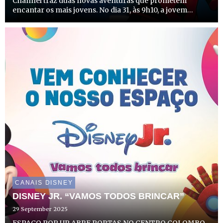
Channel traz duas novas aventuras que prometem
encantar os mais jovens. No dia 31, às 9h10, a jovem
heroína Marinette regressa para mais uma missão
internacional em “Miraculous World: As Aventuras de
Ladybug em Tóquio, S...
CANAIS DISNEY
DISNEY JR. “VAMOS TODOS BRINCAR”
29 September 2025
ESPAÇO POP UP ABRE PORTAS NO CENTRO COLOMBO