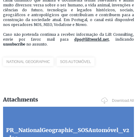
canal dinâmico que analisa e documenta temas relevantes e atuais
muito diversos: versa sobre o ser humano, a vida animal, invenções e
ciências do futuro, tecnologia e legados históricos, sociais,
geográficos e antropológicos que contribuíram e contribuem para a
construção da sociedade atual. Em Portugal, o canal está disponível
nos operadores NOS, MEO, Vodafone e Nowo.
Caso não pretenda continua a receber informação da Lift Consulting,
envie por favor mail para
dpo@liftworld.net
, indicando
unsubscribe
no assunto.
NATIONAL GEOGRAPHIC
SOS AUTOMÓVEL
Attachments
Download All
PR_NationalGeographic_SOSAutomóvel_v2