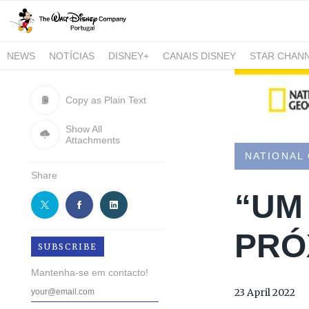
NEWS
NOTÍCIAS
DISNEY+
CANAIS DISNEY
STAR CHAN
NATIONAL GEOGRAPHIC AND NATIONAL GEOGRAPHIC WILD
Copy as Plain Text
Show All
Attachments
NATIONAL
Share
“UM
PRÓ
SUBSCRIBE
Mantenha-se em contacto!
23 April 2022