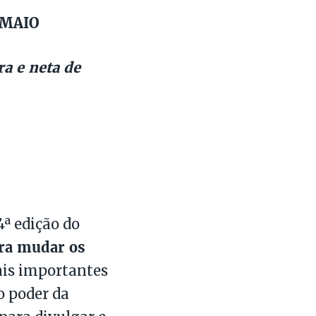
 MAIO
a e neta de
4ª edição do
ra mudar os
ais importantes
o poder da