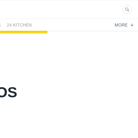
S
24 KITCHEN
MORE
OS