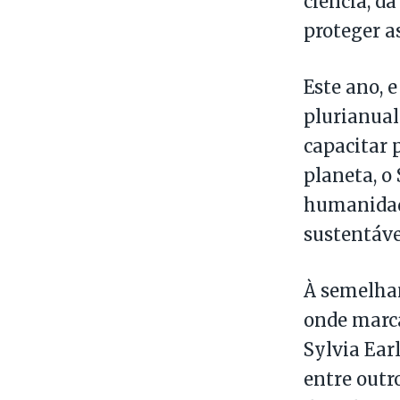
ciência, d
proteger a
Este ano, 
plurianual
capacitar 
planeta, o
humanidade
sustentáve
À semelhan
onde marca
Sylvia Earl
entre outr