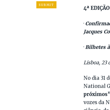
4ª EDIÇÃ
Confirmad
·
Jacques Co
Bilhetes à
·
Lisboa, 23 
No dia 31 
National 
próximos
vozes da N