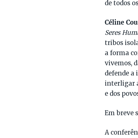
de todos o
Céline Cou
Seres Huma
tribos iso
a forma co
vivemos, d
defende a 
interligar
e dos povos
Em breve s
A conferên