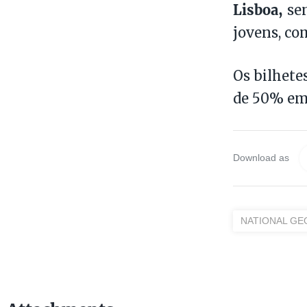
Lisboa,
se
jovens, co
Os bilhete
de 50% em 
Download as
NATIONAL GE