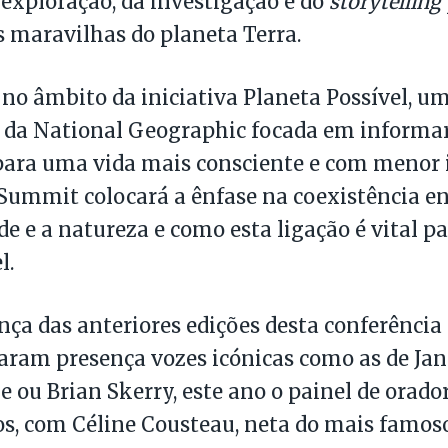
a exploração, da investigação e do
storytelling
s maravilhas do planeta Terra.
e no âmbito da iniciativa Planeta Possível, u
 da National Geographic focada em informar,
para uma vida mais consciente e com menor
 Summit colocará a ênfase na coexistência en
 e a natureza e como esta ligação é vital p
l.
ça das anteriores edições desta conferência 
ram presença vozes icónicas como as de Jan
e ou Brian Skerry, este ano o painel de orado
os, com Céline Cousteau, neta do mais famo