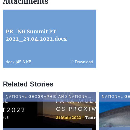
Attachments
PR_NG Summit PT
2022_23.04.2022.docx
docx
|
45.6 KB
Download
Related Stories
NATIONAL GEOGRAPHIC AND NATIONAL GEOGRAPHIC WILD