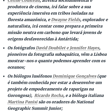
Céline Cousteau
, ativista socioambiental e
produtora de cinema, irá falar sobre a sua
experiência imersiva em tribos isoladas na
floresta amazónica, e
Dwayne Fields
, explorador e
naturalista, irá contar como prepara a primeira
missão neutra em carbono que levará jovens de
origens desfavorecidas à Antártida;
Os fotógrafos
David Doubilet e Jennifer Hayes
,
pioneiros da fotografia subaquática, vêm a Lisboa
mostrar-nos o quanto podemos aprender com os
oceanos;
Os biólogos lusófonos
Dominique Gonçalves
(que
é também conhecida por estar a desenvolve um
projeto de empoderamento de raparigas na
Gorongosa),
Ricardo Rocha
, e a bióloga italiana
Martina Panisi
são os oradores do National
Geographic Summit Junior;