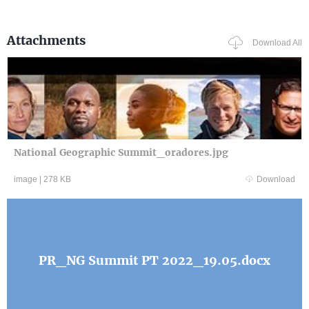
Attachments
Download All
National Geographic Summit_oradores.jpg
image
|
278 KB
Download
PR_NG Summit PT 2022_19.05.docx