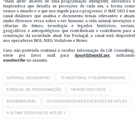
“mais além” através de uma programação inteligente, inovadora e
inspiradora que desafia as perceções de cada um, a forma como
vemos o mundo e o que nos impele para o progresso. O NAT GEO é um
canal dinâmico que analisa e documenta temas relevantes e atuais
muito diversos: versa sobre o ser humano, a vida animal, invenções e
ciências do futuro, tecnologia e legados históricos, sociais,
geográficos e antropológicos que contribuíram e contribuem para a
construção da sociedade atual. Em Portugal, o canal está disponível
nos operadores NOS, MEO, Vodafone e Nowo.
Caso não pretenda continua a receber informação da Lift Consulting,
envie por favor mail para
dpo@liftworld.net
, indicando
unsubscribe
no assunto.
NATIONAL GEOGRAPHIC
75 ANOS FINAL 2ª GUERRA MUNDIAL
ESPECIAL DE PROGRAMAÇÃO
HERÓIS DOS CÉUS
INSUBMERSÍVEL
OS ASSASSINOS ADOLESCENTES DE HITLER
A ÚLTIMA TENTATIVA DE HITLER 2