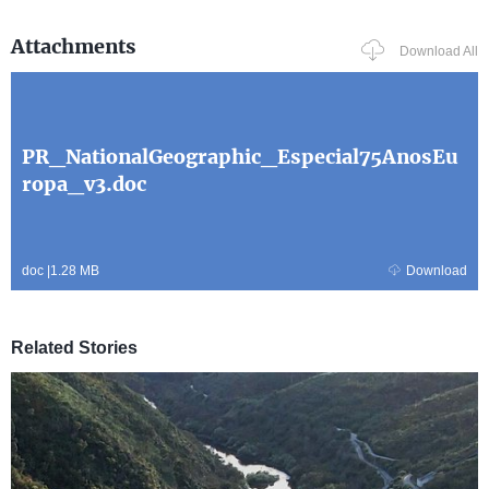
Attachments
Download All
PR_NationalGeographic_Especial75AnosEu
ropa_v3.doc
doc
|
1.28 MB
Download
Related Stories