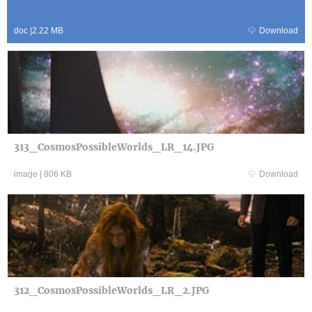
doc
|
2.22 MB
Download
313_CosmosPossibleWorlds_LR_14.JPG
image
|
806 KB
Download
312_CosmosPossibleWorlds_LR_2.JPG