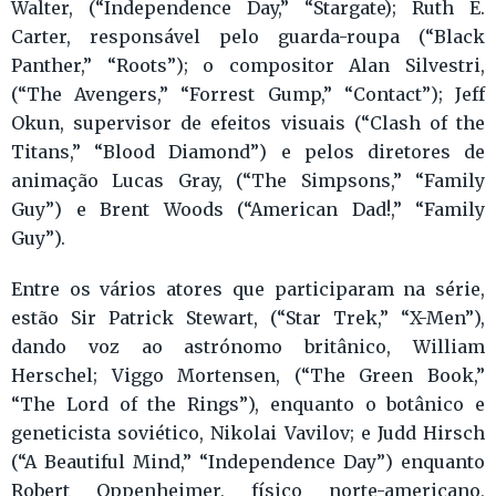
Walter, (“Independence Day,” “Stargate); Ruth E.
Carter, responsável pelo guarda-roupa (“Black
Panther,” “Roots”); o compositor Alan Silvestri,
(“The Avengers,” “Forrest Gump,” “Contact”); Jeff
Okun, supervisor de efeitos visuais (“Clash of the
Titans,” “Blood Diamond”) e pelos diretores de
animação Lucas Gray, (“The Simpsons,” “Family
Guy”) e Brent Woods (“American Dad!,” “Family
Guy”).
Entre os vários atores que participaram na série,
estão Sir Patrick Stewart, (“Star Trek,” “X-Men”),
dando voz ao astrónomo britânico, William
Herschel; Viggo Mortensen, (“The Green Book,”
“The Lord of the Rings”), enquanto o botânico e
geneticista soviético, Nikolai Vavilov; e Judd Hirsch
(“A Beautiful Mind,” “Independence Day”) enquanto
Robert Oppenheimer, físico norte-americano,