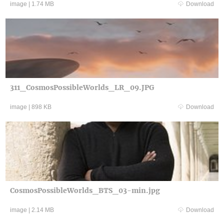
image
|
1.74 MB
Download
311_CosmosPossibleWorlds_LR_09.JPG
image
|
898 KB
Download
CosmosPossibleWorlds_BTS_03-min.jpg
image
|
2.14 MB
Download