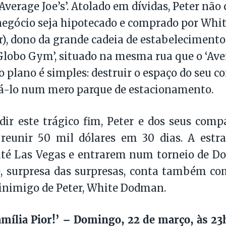
‘Average Joe’s’. Atolado em dívidas, Peter não
 negócio seja hipotecado e comprado por Wh
er), dono da grande cadeia de estabelecimento
‘Globo Gym’, situado na mesma rua que o ‘Aver
plano é simples: destruir o espaço do seu co
á-lo num mero parque de estacionamento.
ir este trágico fim, Peter e dos seus com
 reunir 50 mil dólares em 30 dias. A estr
té Las Vegas e entrarem num torneio de Do
, surpresa das surpresas, conta também co
inimigo de Peter, White Dodman.
mília Pior!’ – Domingo, 22 de março, às 2