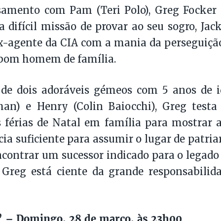
amento com Pam (Teri Polo), Greg Focker (
a difícil missão de provar ao seu sogro, Jac
ex-agente da CIA com a mania da perseguição
 bom homem de família.
 de dois adoráveis gémeos com 5 anos de 
han) e Henry (Colin Baiocchi), Greg testa
 férias de Natal em família para mostrar 
cia suficiente para assumir o lugar de patria
contrar um sucessor indicado para o legado 
 Greg está ciente da grande responsabili
r’ – Domingo, 28 de março, às 23h00