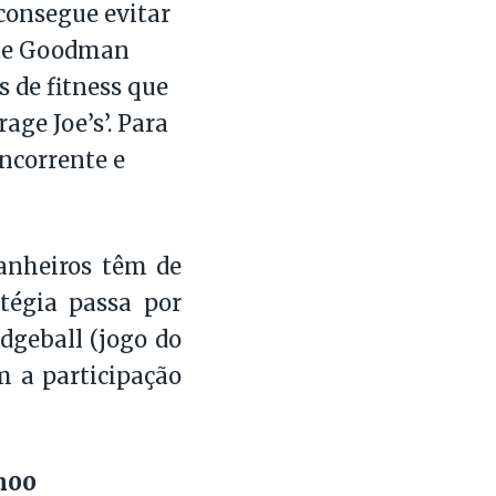
 consegue evitar
ite Goodman
s de fitness que
age Joe’s’. Para
ncorrente e
panheiros têm de
atégia passa por
dgeball (jogo do
m a participação
3h00