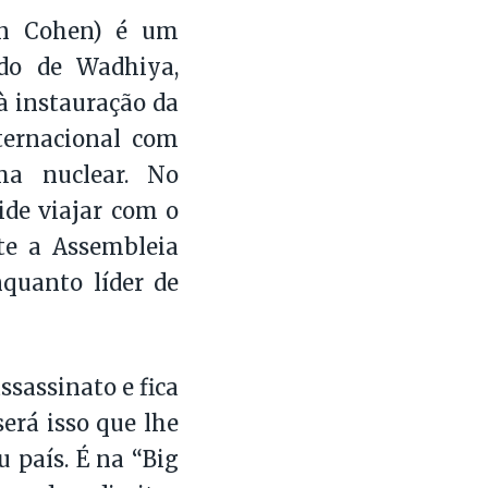
on Cohen) é um
ado de Wadhiya,
 à instauração da
ternacional com
ma nuclear. No
ide viajar com o
nte a Assembleia
nquanto líder de
ssassinato e fica
erá isso que lhe
 país. É na “Big