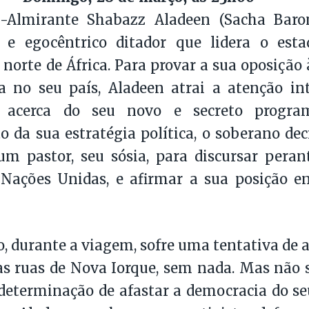
-Almirante Shabazz Aladeen (Sacha Bar
o e egocêntrico ditador que lidera o est
 norte de África. Para provar a sua oposição
a no seu país, Aladeen atrai a atenção in
s acerca do seu novo e secreto progra
 da sua estratégia política, o soberano dec
um pastor, seu sósia, para discursar pera
 Nações Unidas, e afirmar a sua posição e
, durante a viagem, sofre uma tentativa de a
s ruas de Nova Iorque, sem nada. Mas não s
determinação de afastar a democracia do seu