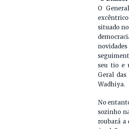
O General
excêntric
situado no
democraci
novidade
seguimento
seu tio e 
Geral das
Wadhiya.
No entanto
sozinho na
roubará a 