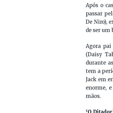
Após o cas
passar pel
De Niro), 
de ser um
Agora pai
(Daisy Ta
durante as
tem a perí
Jack em en
enorme, e
mãos.
‘O Ditado