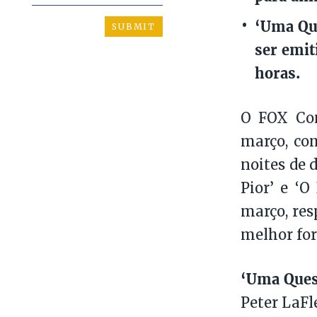
‘Uma Que
ser emit
horas.
O FOX Com
março, co
noites de 
Pior’ e ‘O
março, res
melhor fo
‘Uma Ques
Peter LaFl