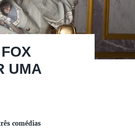
 FOX
R UMA
três comédias