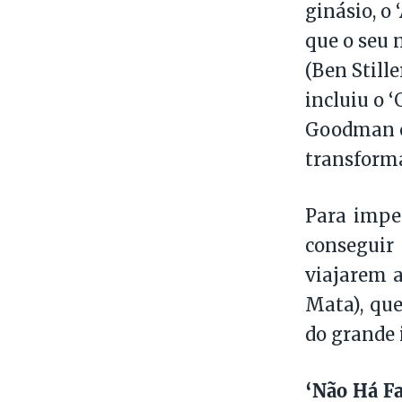
ginásio, o 
que o seu
(Ben Still
incluiu o 
Goodman o 
transform
Para imped
conseguir
viajarem a
Mata), que
do grande 
‘Não Há Fa