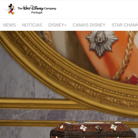
NEWS
NOTÍCIAS
DISNEY+
CANAIS DISNEY
STAR CHAN
NATIONAL GEOGRAPHIC AND NATIONAL GEOGRAPHIC WILD