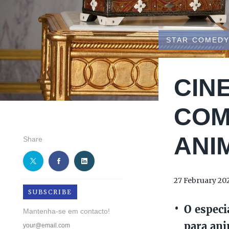
STAR COMED
CIN
COM
ANI
Share
27 February 20
SUBSCRIBE
O especi
Mantenha-se em contacto!
para ani