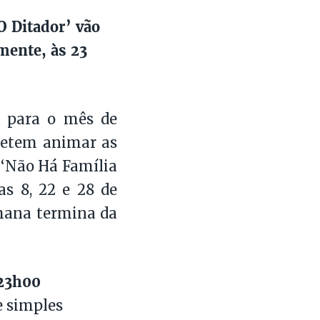
O Ditador’ vão
mente, às 23
 para o mês de
metem animar as
 ‘Não Há Família
as 8, 22 e 28 de
emana termina da
 23h00
e simples