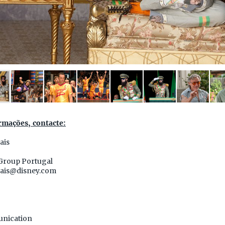
rmações, contacte:
ais
Group Portugal
ais@disney.com
nication