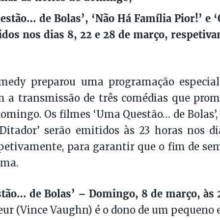
stão… de Bolas’, ‘Não Há Família Pior!’ e ‘
idos nos dias 8, 22 e 28 de março, respetiva
edy preparou uma programação especial
m a transmissão de três comédias que pro
domingo. Os filmes ‘Uma Questão… de Bolas’,
 Ditador’ serão emitidos às 23 horas nos di
petivamente, para garantir que o fim de s
rma.
tão… de Bolas’ – Domingo, 8 de março, às
eur (Vince Vaughn) é o dono de um pequeno 