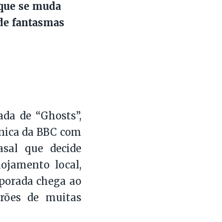
 que se muda
de fantasmas
da de “Ghosts”,
ânica da BBC com
al que decide
ojamento local,
porada chega ao
erões de muitas