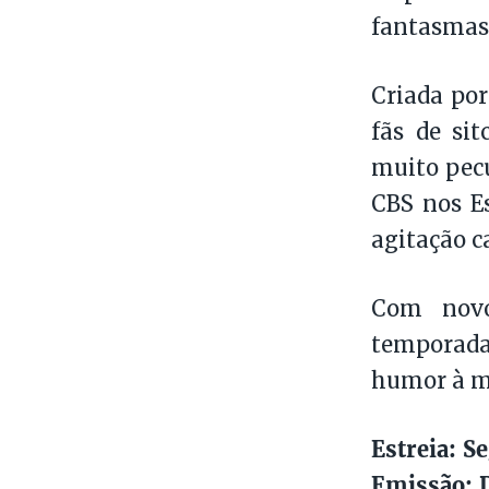
fantasmas
Criada por
fãs de si
muito pecu
CBS nos Es
agitação ca
Com novos
temporada
humor à m
Estreia: S
Emissão: D