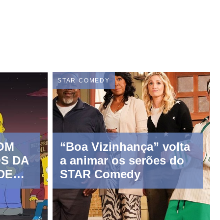
STAR COMEDY
OM
“Boa Vizinhança” volta
S DA
a animar os serões do
DE
STAR Comedy