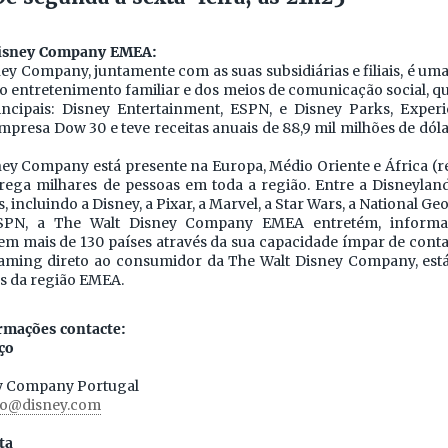
Disney Company EMEA:
ey Company, juntamente com as suas subsidiárias e filiais, é u
do entretenimento familiar e dos meios de comunicação social, q
ncipais: Disney Entertainment, ESPN, e Disney Parks, Exper
presa Dow 30 e teve receitas anuais de 88,9 mil milhões de dóla
ney Company está presente na Europa, Médio Oriente e África (
ega milhares de pessoas em toda a região. Entre a Disneyland
, incluindo a Disney, a Pixar, a Marvel, a Star Wars, a National G
SPN, a The Walt Disney Company EMEA entretém, informa 
 mais de 130 países através da sua capacidade ímpar de contar 
eaming direto ao consumidor da The Walt Disney Company, está
s da região EMEA.
rmações contacte:
ço
ey Company Portugal
co@disney.com
ta