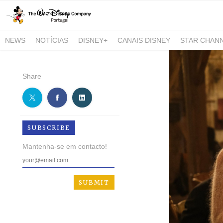
NEWS
NOTÍCIAS
DISNEY+
CANAIS DISNEY
STAR CHAN
NATIONAL GEOGRAPHIC AND NATIONAL GEOGRAPHIC WILD
Share
SUBSCRIBE
Mantenha-se em contacto!