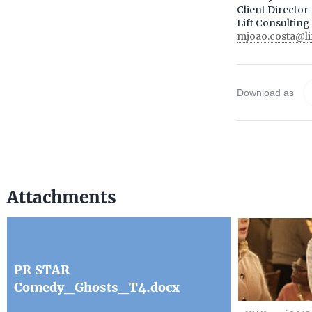
Client Director
Lift Consulting
mjoao.costa@li
Download as
Attachments
PR STAR
Comedy_Ghosts_T4.docx