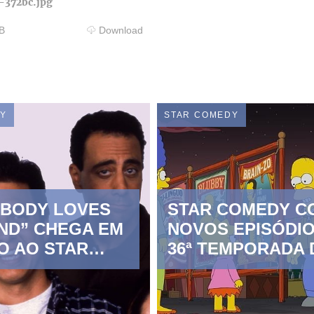
-372bc.jpg
B
Download
DY
STAR COMEDY
YBODY LOVES
STAR COMEDY C
ND” CHEGA EM
NOVOS EPISÓDIO
O AO STAR
36ª TEMPORADA 
Y
“OS SIMPSONS”