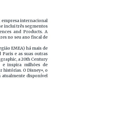
ma empresa internacional
ue inclui três segmentos
iences and Products. A
res no seu ano fiscal de
região EMEA) há mais de
 Paris e as suas outras
eographic, a 20th Century
e inspira milhões de
histórias. O Disney+, o
 atualmente disponível