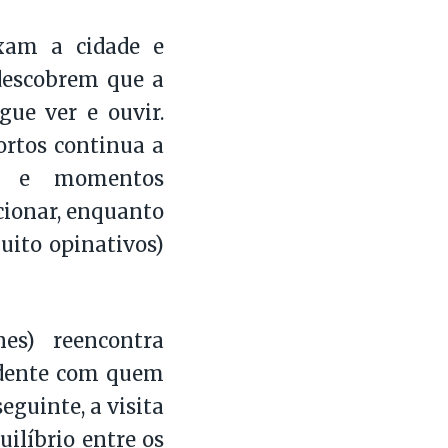
xam a cidade e
descobrem que a
ue ver e ouvir.
ortos continua a
eis e momentos
cionar, enquanto
uito opinativos)
nes) reencontra
idente com quem
guinte, a visita
uilíbrio entre os