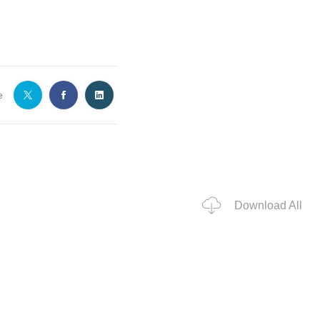
e
Download All