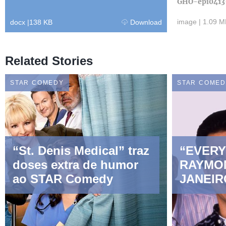
GHO-epi0413
image
|
1.09 M
docx
|
138 KB
Download
Related Stories
STAR COMEDY
STAR COME
“St. Denis Medical” traz
“EVER
doses extra de humor
RAYMO
ao STAR Comedy
JANEIR
COMED