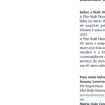
Sobre a Walt 
A The Walt Disn
líder no setor 
de negócio pri
Disney é uma em
2023.
A The Walt Dis
90 anos e empr
marcas icónicas
Studios e a E
consumidores em
serviço de str
em 85 mercado
Para mais info
Susana Louren
PR Supervisor
The Walt Disn
susana.louren
ou
Maria João Cos