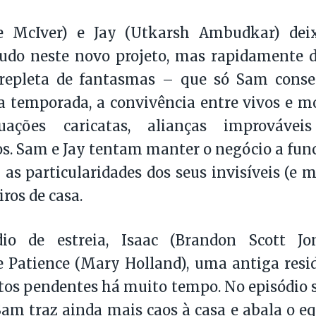
 McIver) e Jay (Utkarsh Ambudkar) dei
udo neste novo projeto, mas rapidamente 
 repleta de fantasmas – que só Sam conseg
 temporada, a convivência entre vivos e m
tuações caricatas, alianças improváv
s. Sam e Jay tentam manter o negócio a fun
as particularidades dos seus invisíveis (e m
os de casa.
io de estreia, Isaac (Brandon Scott Jo
e Patience (Mary Holland), uma antiga res
os pendentes há muito tempo. No episódio se
Sam traz ainda mais caos à casa e abala o eq