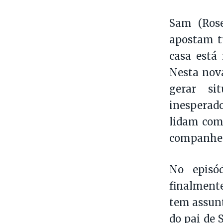
Sam (Rose
apostam t
casa está
Nesta nova
gerar si
inesperado
lidam com 
companheir
No episód
finalment
tem assunt
do pai de 