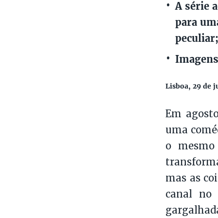
A série 
para uma
peculiar
Imagens
Lisboa, 29 de j
Em agosto
uma comédi
o mesmo 
transform
mas as co
canal no 
gargalhad