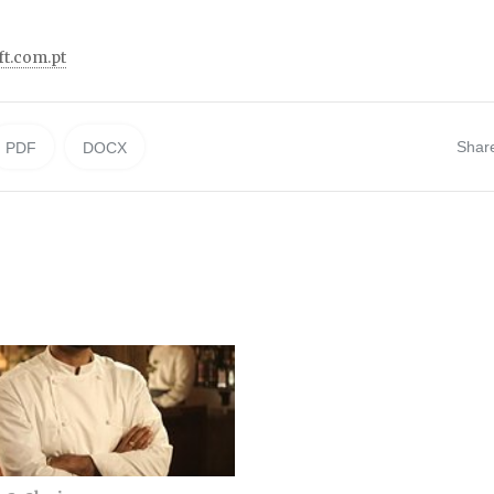
ft.com.pt
Shar
PDF
DOCX