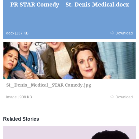
PR STAR Comedy - St. Denis Medical.docx
docx
|
137 KB
Download
St_Denis_Medical_STAR Comedy.jpg
image
|
908 KB
Download
Related Stories