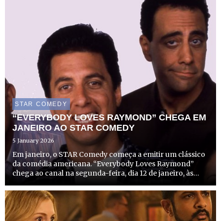
STAR COMEDY
“EVERYBODY LOVES RAYMOND” CHEGA EM
JANEIRO AO STAR COMEDY
5 January 2026
Em janeiro, o STAR Comedy começa a emitir um clássico
da comédia americana. “Everybody Loves Raymond”
chega ao canal na segunda-feira, dia 12 de janeiro, às
21h25, com episódio duplo. A aclamada série acompanha
o quotidiano hilariante de Ray Barone (Ray Romano), um
jorna...