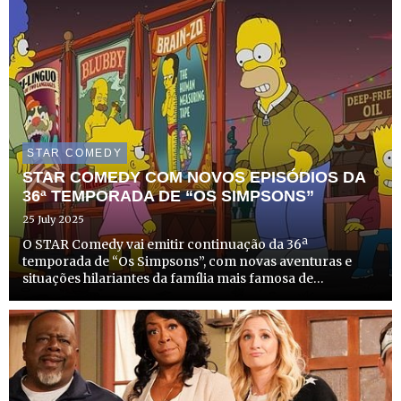
STAR COMEDY
STAR COMEDY COM NOVOS EPISÓDIOS DA
36ª TEMPORADA DE “OS SIMPSONS”
25 July 2025
O STAR Comedy vai emitir continuação da 36ª
temporada de “Os Simpsons”, com novas aventuras e
situações hilariantes da família mais famosa de
Springfield. No dia 1 de agosto, os fãs da icónica comédia
vão poder rever, em maratona, os seis episódios que
estrearam no Natal...