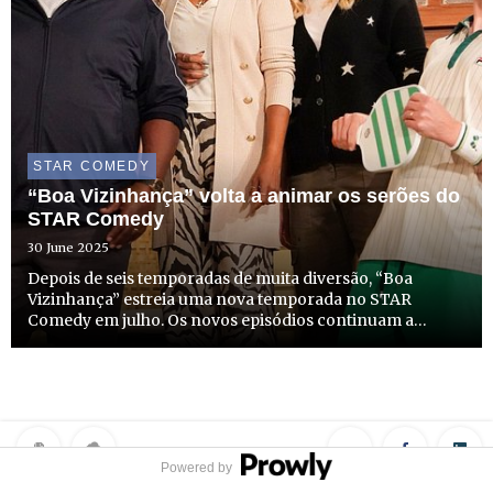
STAR COMEDY
“Boa Vizinhança” volta a animar os serões do
STAR Comedy
30 June 2025
Depois de seis temporadas de muita diversão, “Boa
Vizinhança” estreia uma nova temporada no STAR
Comedy em julho. Os novos episódios continuam a
explorar as dinâmicas da vida em comunidade, ao
mesmo tempo que abordam questões de raça e classe,
numa combinação única de hu...
Powered by