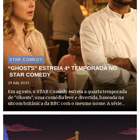
STAR COMEDY
“GHOSTS” ESTREIA 4ª TEMPORADA NO
STAR COMEDY
29 July 2025
Em agosto, o STAR Comedy estreia a quarta temporada
de “Ghosts”, uma comédia leve e divertida, baseada na
sitcom britânica da BBC com o mesmo nome. A série
acompanha um jovem casal que decide transformar uma
antiga mansão de família num alojamento local, mas as
coisas nã...