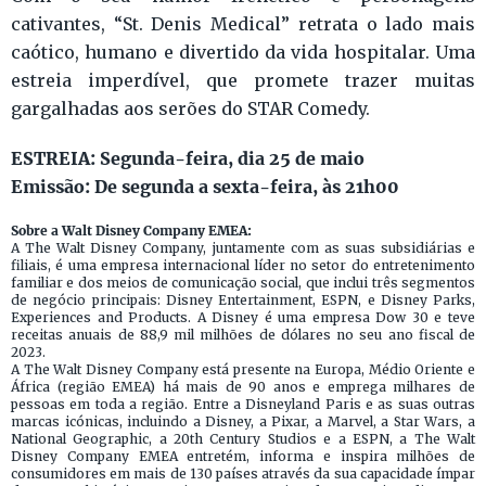
cativantes, “St. Denis Medical” retrata o lado mais
caótico, humano e divertido da vida hospitalar. Uma
estreia imperdível, que promete trazer muitas
gargalhadas aos serões do STAR Comedy.
ESTREIA: Segunda-feira, dia 25 de maio
Emissão: De segunda a sexta-feira, às 21h00
Sobre a Walt Disney Company EMEA:
A The Walt Disney Company, juntamente com as suas subsidiárias e
filiais, é uma empresa internacional líder no setor do entretenimento
familiar e dos meios de comunicação social, que inclui três segmentos
de negócio principais: Disney Entertainment, ESPN, e Disney Parks,
Experiences and Products. A Disney é uma empresa Dow 30 e teve
receitas anuais de 88,9 mil milhões de dólares no seu ano fiscal de
2023.
A The Walt Disney Company está presente na Europa, Médio Oriente e
África (região EMEA) há mais de 90 anos e emprega milhares de
pessoas em toda a região. Entre a Disneyland Paris e as suas outras
marcas icónicas, incluindo a Disney, a Pixar, a Marvel, a Star Wars, a
National Geographic, a 20th Century Studios e a ESPN, a The Walt
Disney Company EMEA entretém, informa e inspira milhões de
consumidores em mais de 130 países através da sua capacidade ímpar