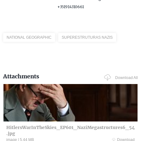
+351914310661
NATIONAL GEOGRAPHIC
SUPERESTRUTURAS NAZIS
Attachments
Download All
HitlersWarInTheSkies_EP601_NaziMegastructures6_54
.jpg
image
|
5.44 MB
Download