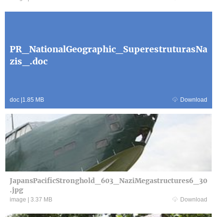
PR_NationalGeographic_SuperestruturasNa
zis_.doc
doc
|
1.85 MB
Download
JapansPacificStronghold_603_NaziMegastructures6_30
.jpg
image
|
3.37 MB
Download