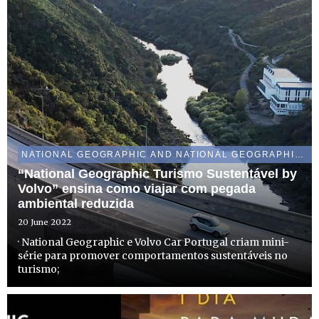
NATIONAL GEOGRAPHIC AND NATIONAL GEOGRAPHIC WILD
“National Geographic Turismo Sustentável by
Volvo” ensina como viajar com pegada
ambiental reduzida
20 June 2022
· National Geographic e Volvo Car Portugal criam mini-
série para promover comportamentos sustentáveis no
turismo;