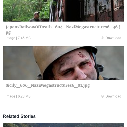
JapansRailwayOfDeath_604_NaziMegastructures6_36.j
pg
image
|
7.45 MB
Download
Sicily_606_NaziMegastructures6_01.jpg
image
|
6.28 MB
Download
Related Stories