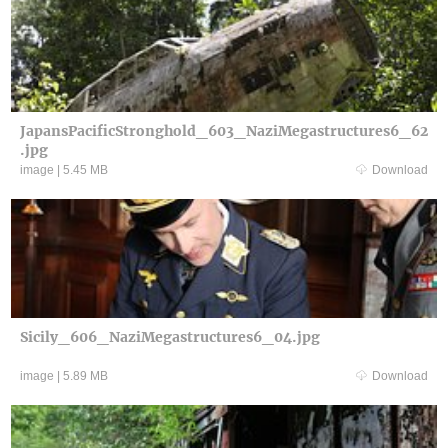
JapansPacificStronghold_603_NaziMegastructures6_62
.jpg
image
|
5.45 MB
Download
Sicily_606_NaziMegastructures6_04.jpg
image
|
5.89 MB
Download