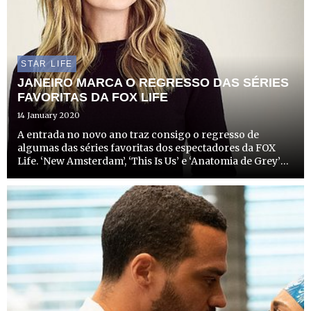
STAR LIFE
JANEIRO MARCA O REGRESSO DAS SÉRIES
FAVORITAS DA FOX LIFE
14 January 2020
A entrada no novo ano traz consigo o regresso de
algumas das séries favoritas dos espectadores da FOX
Life. ‘New Amsterdam’, ‘This Is Us’ e ‘Anatomia de Grey’
estão de volta ao pequeno ecrã, com emocionantes
novos episódios já neste mês de janeiro, após o seu
habitual mi...