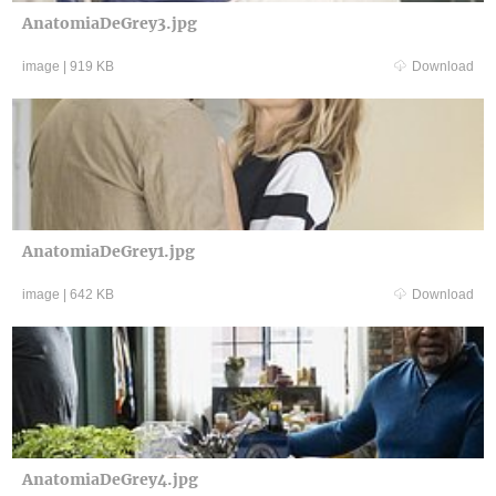
AnatomiaDeGrey3.jpg
image
|
919 KB
Download
AnatomiaDeGrey1.jpg
image
|
642 KB
Download
AnatomiaDeGrey4.jpg