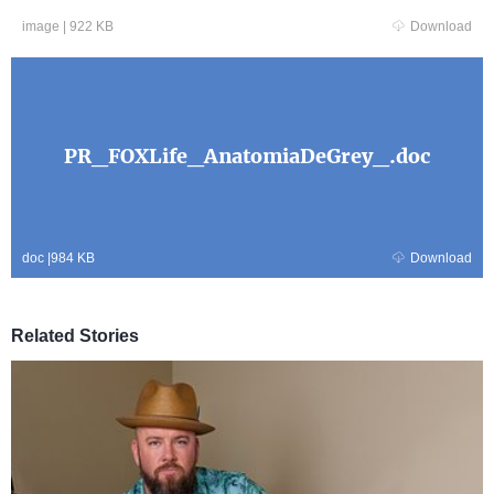
image
|
922 KB
Download
PR_FOXLife_AnatomiaDeGrey_.doc
doc
|
984 KB
Download
Related Stories