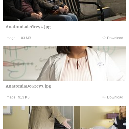
AnatomiadeGrey2.jpg
image
|
1.03 MB
Download
AnatomiaDeGrey7.jpg
image
|
913 KB
Download