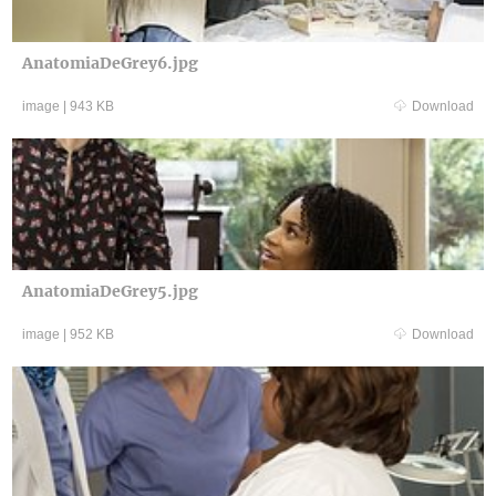
AnatomiaDeGrey6.jpg
image
|
943 KB
Download
AnatomiaDeGrey5.jpg
image
|
952 KB
Download