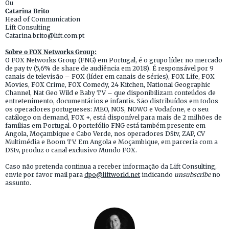
Ou
Catarina Brito
Head of Communication
Lift Consulting
Catarina.brito@lift.com.pt
Sobre o FOX Networks Group:
O FOX Networks Group (FNG) em Portugal, é o grupo líder no mercado
de pay tv (5,6% de share de audiência em 2018). É responsável por 9
canais de televisão – FOX (líder em canais de séries), FOX Life, FOX
Movies, FOX Crime, FOX Comedy, 24 Kitchen, National Geographic
Channel, Nat Geo Wild e Baby TV – que disponibilizam conteúdos de
entretenimento, documentários e infantis. São distribuídos em todos
os operadores portugueses: MEO, NOS, NOWO e Vodafone, e o seu
catálogo on demand, FOX +, está disponível para mais de 2 milhões de
famílias em Portugal. O portefólio FNG está também presente em
Angola, Moçambique e Cabo Verde, nos operadores DStv, ZAP, CV
Multimédia e Boom TV. Em Angola e Moçambique, em parceria com a
DStv, produz o canal exclusivo Mundo FOX.
Caso não pretenda continua a receber informação da Lift Consulting,
envie por favor mail para
dpo@liftworld.net
indicando
unsubscribe
no
assunto.