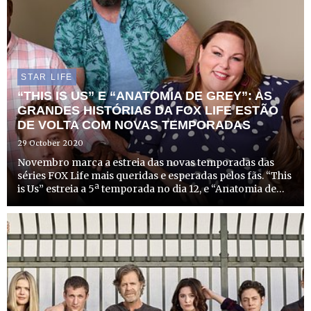
STAR LIFE
“THIS IS US” E “ANATOMIA DE GREY”: AS
GRANDES HISTÓRIAS DA FOX LIFE ESTÃO
DE VOLTA COM NOVAS TEMPORADAS
29 October 2020
Novembro marca a estreia das novas temporadas das
séries FOX Life mais queridas e esperadas pelos fãs. “This
is Us” estreia a 5ª temporada no dia 12, e “Anatomia de
Grey” estreia a sua 17ª temporada no dia 18, ambas às
22h20 e com uma emissão especial de 90 minutos.