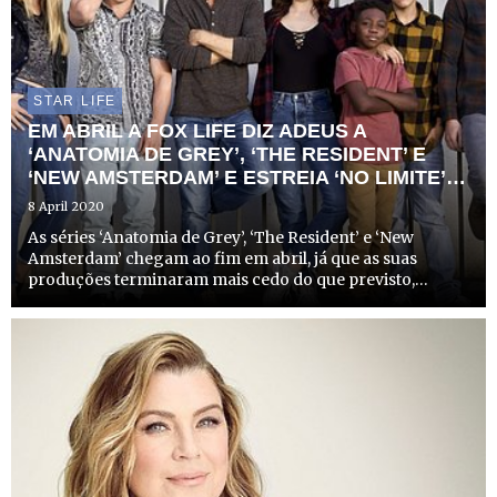
STAR LIFE
EM ABRIL A FOX LIFE DIZ ADEUS A
‘ANATOMIA DE GREY’, ‘THE RESIDENT’ E
‘NEW AMSTERDAM’ E ESTREIA ‘NO LIMITE’
10
8 April 2020
As séries ‘Anatomia de Grey’, ‘The Resident’ e ‘New
Amsterdam’ chegam ao fim em abril, já que as suas
produções terminaram mais cedo do que previsto,
devido ao atual contexto mundial.