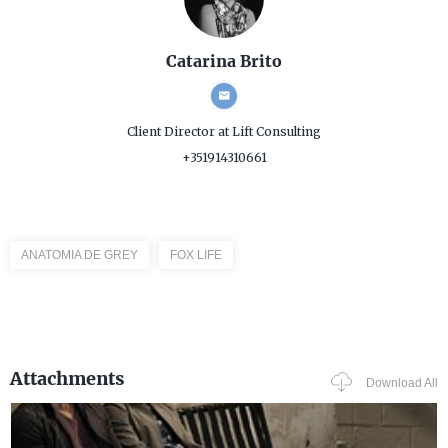
Catarina Brito
Client Director
at Lift Consulting
+351914310661
ANATOMIA DE GREY
FOX LIFE
Attachments
Download All