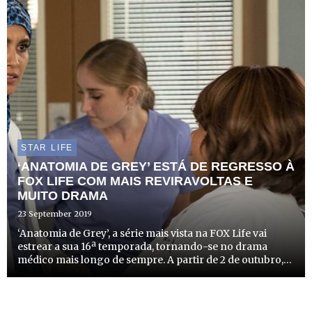
STAR LIFE
‘ANATOMIA DE GREY’ ESTÁ DE REGRESSO À
FOX LIFE COM MAIS REVIRAVOLTAS E
MUITO DRAMA
23 September 2019
‘Anatomia de Grey’, a série mais vista na FOX Life vai
estrear a sua 16ª temporada, tornando-se no drama
médico mais longo de sempre. A partir de 2 de outubro,
os fãs poderão acompanhar Meredith Grey e a vida no
Grey Sloan Memorial Hospital, com novos episódios
todas as ...