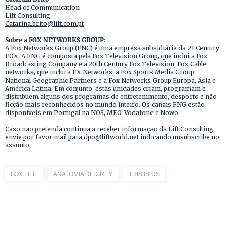
Head of Communication
Lift Consulting
Catarina.brito@lift.com.pt
Sobre a FOX NETWORKS GROUP:
A Fox Networks Group (FNG) é uma empresa subsidiária da 21 Century
FOX. A FNG é composta pela Fox Television Group, que inclui a Fox
Broadcasting Company e a 20th Century Fox Television; Fox Cable
networks, que inclui a FX Networks; a Fox Sports Media Group,
National Geographic Partners e a Fox Networks Group Europa, Ásia e
América Latina. Em conjunto, estas unidades criam, programam e
distribuem alguns dos programas de entretenimento, desporto e não-
ficção mais reconhecidos no mundo inteiro. Os canais FNG estão
disponíveis em Portugal na NOS, MEO, Vodafone e Nowo.
Caso não pretenda continua a receber informação da Lift Consulting,
envie por favor mail para dpo@liftworld.net indicando unsubscribe no
assunto.
FOX LIFE
ANATOMIA DE GREY
THIS IS US