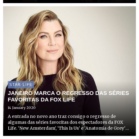
Grey” estreia a sua 17ª temporada no dia 18, ambas às
22h20 e com uma emissão especial de 90 minutos.
STAR LIFE
JANEIRO MARCA O REGRESSO DAS SÉRIES
FAVORITAS DA FOX LIFE
14 January 2020
A entrada no novo ano traz consigo o regresso de
algumas das séries favoritas dos espectadores da FOX
Life. ‘New Amsterdam’, ‘This Is Us’ e ‘Anatomia de Grey’
estão de volta ao pequeno ecrã, com emocionantes