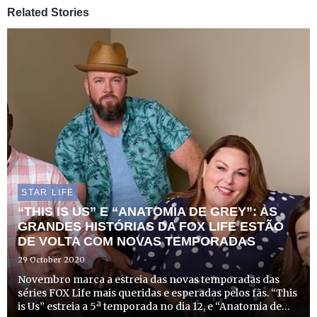
Related Stories
STAR LIFE
“THIS IS US” E “ANATOMIA DE GREY”: AS
GRANDES HISTÓRIAS DA FOX LIFE ESTÃO
DE VOLTA COM NOVAS TEMPORADAS
29 October 2020
Novembro marca a estreia das novas temporadas das
séries FOX Life mais queridas e esperadas pelos fãs. “This
is Us” estreia a 5ª temporada no dia 12, e “Anatomia de