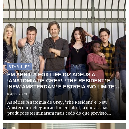
novos episódios já neste mês de janeiro, após o seu
habitual mi...
STAR LIFE
EM ABRIL A FOX LIFE DIZ ADEUS A
‘ANATOMIA DE GREY’, ‘THE RESIDENT’ E
‘NEW AMSTERDAM’ E ESTREIA ‘NO LIMITE’
10
8 April 2020
As séries ‘Anatomia de Grey’, ‘The Resident’ e ‘New
Amsterdam’ chegam ao fim em abril, já que as suas
produções terminaram mais cedo do que previsto,
devido ao atual contexto mundial.