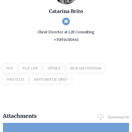
Catarina Brito
Client Director
at Lift Consulting
+351914310661
FOX
FOX LIFE
SÉRIES
NEW AMSTERDAM
THIS IS US
ANATOMIA DE GREY
Attachments
Download All