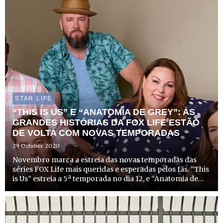
STAR LIFE
“THIS IS US” E “ANATOMIA DE GREY”: AS
GRANDES HISTÓRIAS DA FOX LIFE ESTÃO
DE VOLTA COM NOVAS TEMPORADAS
29 October 2020
Novembro marca a estreia das novas temporadas das
séries FOX Life mais queridas e esperadas pelos fãs. “This
is Us” estreia a 5ª temporada no dia 12, e “Anatomia de
Grey” estreia a sua 17ª temporada no dia 18, ambas às
22h20 e com uma emissão especial de 90 minutos.