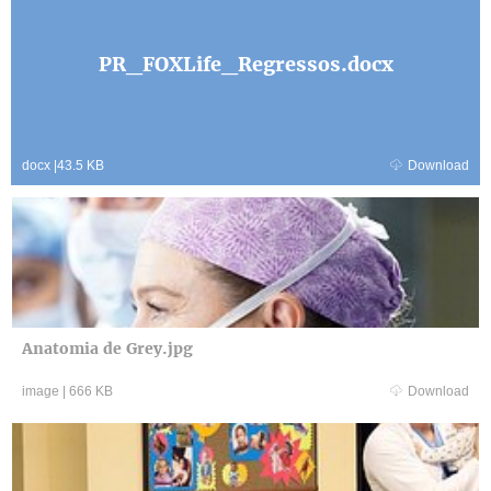
PR_FOXLife_Regressos.docx
docx
|
43.5 KB
Download
Anatomia de Grey.jpg
image
|
666 KB
Download