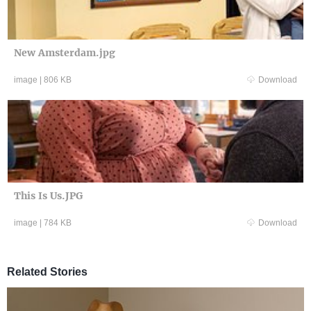
New Amsterdam.jpg
image
|
806 KB
Download
This Is Us.JPG
image
|
784 KB
Download
Related Stories