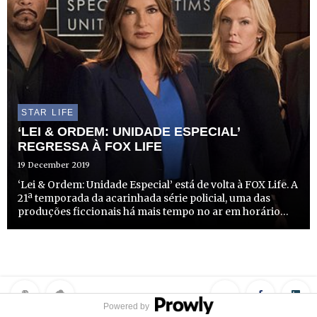
STAR LIFE
‘LEI & ORDEM: UNIDADE ESPECIAL’
REGRESSA À FOX LIFE
19 December 2019
‘Lei & Ordem: Unidade Especial’ está de volta à FOX Life. A
21ª temporada da acarinhada série policial, uma das
produções ficcionais há mais tempo no ar em horário
nobre nos Estados Unidos, tem estreia marcada para a
primeira segunda-feira do ano, 6 de janeiro, às 23...
Powered by