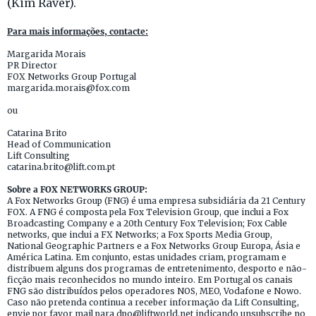
(Kim Raver).
Para mais informações, contacte:
Margarida Morais
PR Director
FOX Networks Group Portugal
margarida.morais@fox.com
ou
Catarina Brito
Head of Communication
Lift Consulting
catarina.brito@lift.com.pt
Sobre a FOX NETWORKS GROUP:
A Fox Networks Group (FNG) é uma empresa subsidiária da 21 Century
FOX. A FNG é composta pela Fox Television Group, que inclui a Fox
Broadcasting Company e a 20th Century Fox Television; Fox Cable
networks, que inclui a FX Networks; a Fox Sports Media Group,
National Geographic Partners e a Fox Networks Group Europa, Ásia e
América Latina. Em conjunto, estas unidades criam, programam e
distribuem alguns dos programas de entretenimento, desporto e não-
ficção mais reconhecidos no mundo inteiro. Em Portugal os canais
FNG são distribuídos pelos operadores NOS, MEO, Vodafone e Nowo.
Caso não pretenda continua a receber informação da Lift Consulting,
envie por favor mail para dpo@liftworld.net indicando unsubscribe no