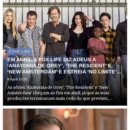
STAR LIFE
EM ABRIL A FOX LIFE DIZ ADEUS A
‘ANATOMIA DE GREY’, ‘THE RESIDENT’ E
‘NEW AMSTERDAM’ E ESTREIA ‘NO LIMITE’
10
8 April 2020
As séries ‘Anatomia de Grey’, ‘The Resident’ e ‘New
Amsterdam’ chegam ao fim em abril, já que as suas
produções terminaram mais cedo do que previsto,
devido ao atual contexto mundial.