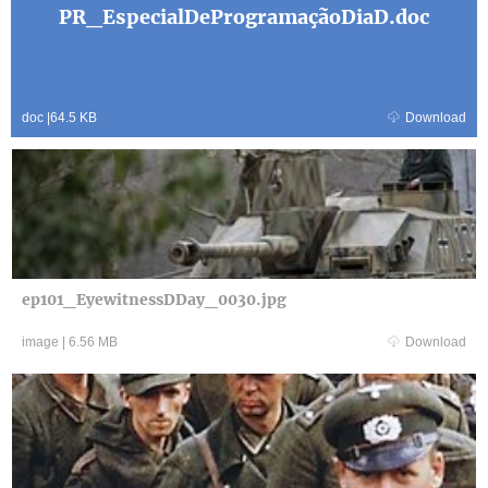
PR_EspecialDeProgramaçãoDiaD.doc
doc
|
64.5 KB
Download
ep101_EyewitnessDDay_0030.jpg
image
|
6.56 MB
Download