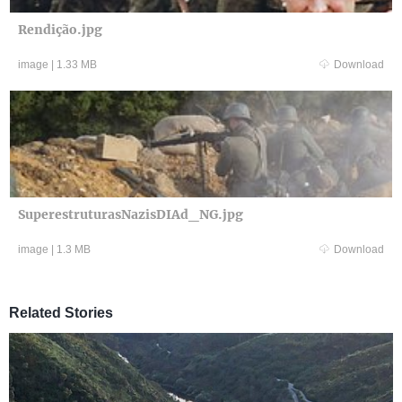
Rendição.jpg
image
|
1.33 MB
Download
SuperestruturasNazisDIAd_NG.jpg
image
|
1.3 MB
Download
Related Stories