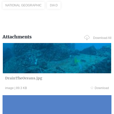
NATIONAL GEOGRAPHIC
DIA D
Attachments
Download All
DrainTheOceans.jpg
image
|
89.3 KB
Download