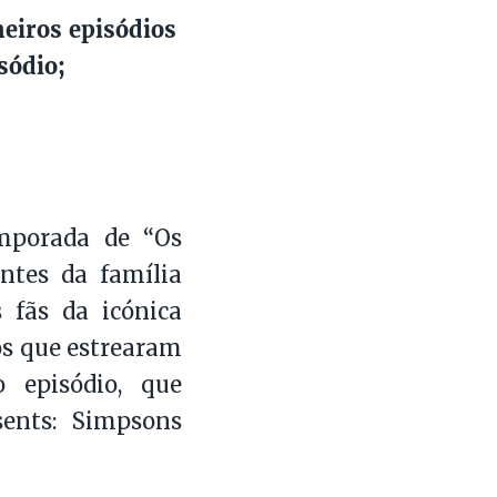
imeiros episódios
isódio;
mporada de “Os
ntes da família
 fãs da icónica
os que estrearam
 episódio, que
sents: Simpsons