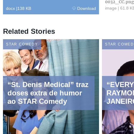
0032_CC.png
image
|
61.8 K
docx
|
138 KB
Download
Related Stories
STAR COMEDY
STAR COME
“St. Denis Medical” traz
“EVER
doses extra de humor
RAYMO
ao STAR Comedy
JANEIR
COMED