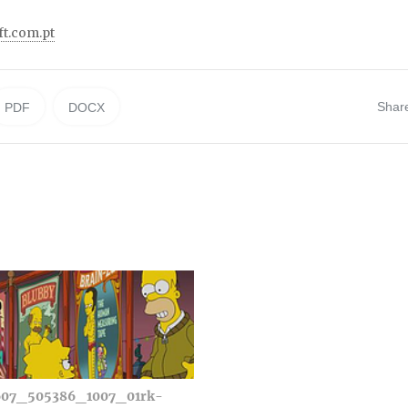
ft.com.pt
Shar
PDF
DOCX
607_505386_1007_01rk-