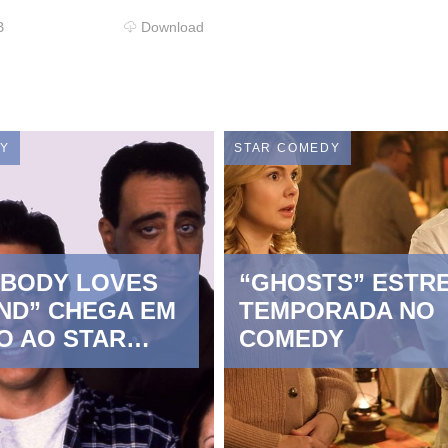
B
Download
DY
STAR COMEDY
YBODY LOVES
“GHOSTS” ESTRE
ND” CHEGA EM
TEMPORADA NO 
O AO STAR
COMEDY
Y