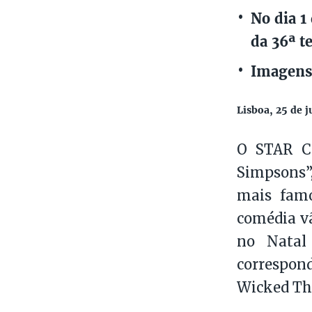
No dia 1
da 36ª t
Imagens
Lisboa, 25 de j
O STAR Co
Simpsons”
mais famo
comédia vã
no Natal 
correspon
Wicked Th