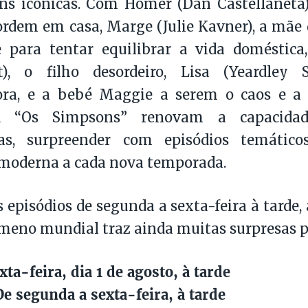
s icónicas. Com Homer (Dan Castellaneta),
rdem em casa, Marge (Julie Kavner), a mãe d
se para tentar equilibrar a vida doméstic
t), o filho desordeiro, Lisa (Yeardley 
ora, e a bebé Maggie a serem o caos e a 
as, “Os Simpsons” renovam a capacida
as, surpreender com episódios temático
 moderna a cada nova temporada.
episódios de segunda a sexta-feira à tarde,
meno mundial traz ainda muitas surpresas pe
xta-feira, dia 1 de agosto, à tarde
e segunda a sexta-feira, à tarde