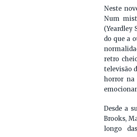
Neste nov
Num miste
(Yeardley 
do que a o
normalida
retro chei
televisão
horror na
emocionant
Desde a su
Brooks, Ma
longo da