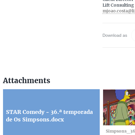
Lift Consulting
mjoao.costa@li
Download as
Attachments
STAR Comedy - 36.ª temporada
de Os Simpsons.docx
Simpsons_3