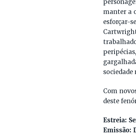
personagen
manter a o
esforçar-
Cartwrigh
trabalhad
peripéci
gargalhad
sociedade
Com novos 
deste fenó
Estreia: Se
Emissão: D