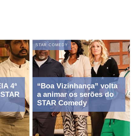
STAR COMEDY
IA 4ª
“Boa Vizinhança” volta
STAR
a animar os serões do
STAR Comedy