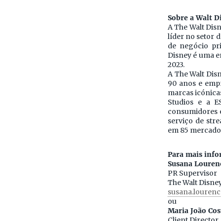
Sobre a Walt 
A The Walt Disn
líder no setor 
de negócio pri
Disney é uma em
2023.
A The Walt Dis
90 anos e empr
marcas icónicas
Studios e a E
consumidores em
serviço de str
em 85 mercado
Para mais info
Susana Louren
PR Supervisor
The Walt Disn
susana.louren
ou
Maria João Cos
Client Director