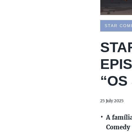
STAR COM
STA
EPI
“OS
25 July 2025
A famíli
Comedy c