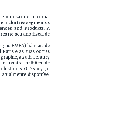
ma empresa internacional
ue inclui três segmentos
iences and Products. A
res no seu ano fiscal de
região EMEA) há mais de
 Paris e as suas outras
eographic, a 20th Century
e inspira milhões de
histórias. O Disney+, o
 atualmente disponível