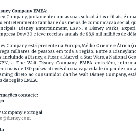
Disney Company EMEA:
ey Company, juntamente com as suas subsidiárias e filiais, é u
do entretenimento familiar e dos meios de comunicação social, q
ncipais: Disney Entertainment, ESPN, e Disney Parks, Exper
presa Dow 30 e teve receitas anuais de 88,9 mil milhões de dóla
ney Company está presente na Europa, Médio Oriente e África (
ega milhares de pessoas em toda a região. Entre a Disneyland
, incluindo a Disney, a Pixar, a Marvel, a Star Wars, a National G
SPN, a The Walt Disney Company EMEA entretém, informa 
 mais de 130 países através da sua capacidade ímpar de contar 
eaming direto ao consumidor da The Walt Disney Company, está
s da região EMEA.
rmações contacte:
ço
ey Company Portugal
co@disney.com
ta