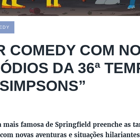
EDY
R COMEDY COM N
SÓDIOS DA 36ª TE
 SIMPSONS”
a mais famosa de Springfield preenche as t
om novas aventuras e situações hilariantes