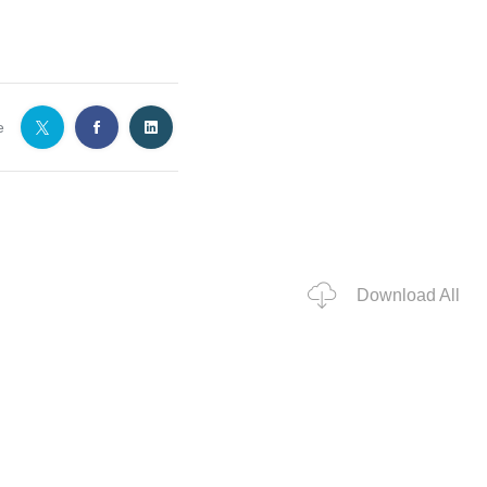
e
Download All