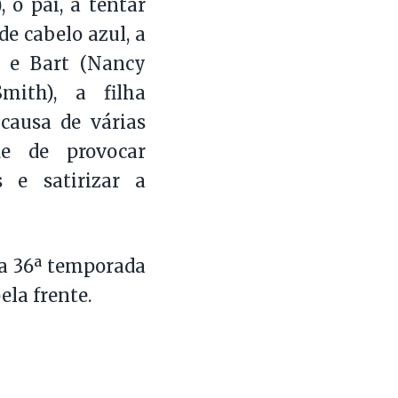
 o pai, a tentar
e cabelo azul, a
a, e Bart (Nancy
Smith), a filha
causa de várias
de de provocar
s e satirizar a
 a 36ª temporada
la frente.