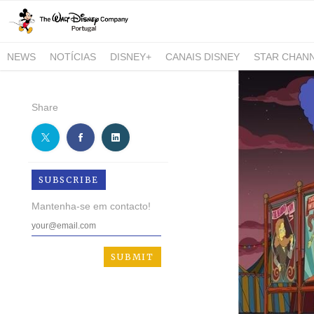
NEWS
NOTÍCIAS
DISNEY+
CANAIS DISNEY
STAR CHAN
NATIONAL GEOGRAPHIC AND NATIONAL GEOGRAPHIC WILD
Share
SUBSCRIBE
Mantenha-se em contacto!