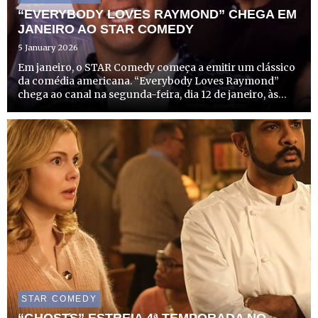
“EVERYBODY LOVES RAYMOND” CHEGA EM
JANEIRO AO STAR COMEDY
5 January 2026
Em janeiro, o STAR Comedy começa a emitir um clássico
da comédia americana. “Everybody Loves Raymond”
chega ao canal na segunda-feira, dia 12 de janeiro, às
21h25, com episódio duplo. A aclamada série acompanha
o quotidiano hilariante de Ray Barone (Ray Romano), um
jorna...
STAR COMEDY