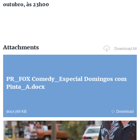
outubro, às 23h00
Attachments
Download All
PR_FOX Comedy_Especial Domingos com
Pinta_A.docx
docx
|
49 KB
Download