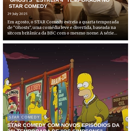
“GHOSTS” ESTREIA 4ª TEMPORADA NO
STAR COMEDY
29 July 2025
Em agosto, o STAR Comedy estreia a quarta temporada
de “Ghosts”, uma comédia leve e divertida, baseada na
sitcom britânica da BBC com o mesmo nome. A série
acompanha um jovem casal que decide transformar uma
antiga mansão de família num alojamento local, mas as
coisas nã...
STAR COMEDY
STAR COMEDY COM NOVOS EPISÓDIOS DA