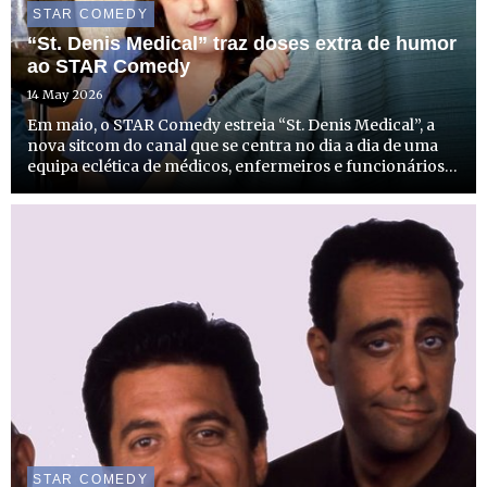
STAR COMEDY
“St. Denis Medical” traz doses extra de humor
ao STAR Comedy
14 May 2026
Em maio, o STAR Comedy estreia “St. Denis Medical”, a
nova sitcom do canal que se centra no dia a dia de uma
equipa eclética de médicos, enfermeiros e funcionários
do St. Denis Medical Center, em Oregon, que fazem o
impossível para lidar com um hospital com poucos
recurs...
STAR COMEDY