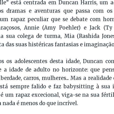
lle” está centrada em Duncan Harris, um a
os dramas e aventuras que passa com os
um rapaz peculiar que se debate com hor
raçosos, Annie (Amy Poehler) e Jack (Ty 
la sua colega de turma, Mia (Rashida Jone
lta das suas histéricas fantasias e imaginaçã
s os adolescentes desta idade, Duncan co
e a idade de adulto no horizonte: que pen
liberdade, carros, mulheres... Mas a realidad
está sempre falido e faz babysitting à sua
 um rapaz excecional, viga-se na sua férti
 nada é menos do que incrível.