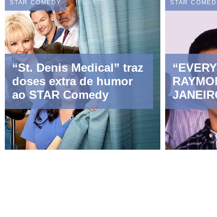
STAR COMEDY
STAR COME
“St. Denis Medical” traz
“EVER
doses extra de humor
RAYMO
ao STAR Comedy
JANEIR
COMED