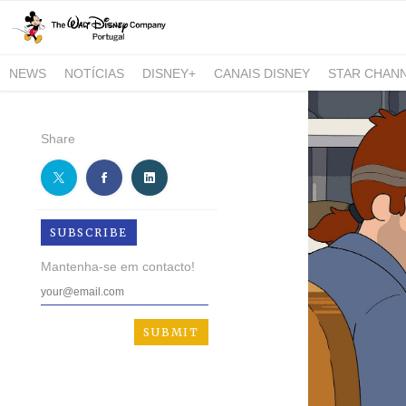
NEWS
NOTÍCIAS
DISNEY+
CANAIS DISNEY
STAR CHAN
NATIONAL GEOGRAPHIC AND NATIONAL GEOGRAPHIC WILD
Share
SUBSCRIBE
Mantenha-se em contacto!