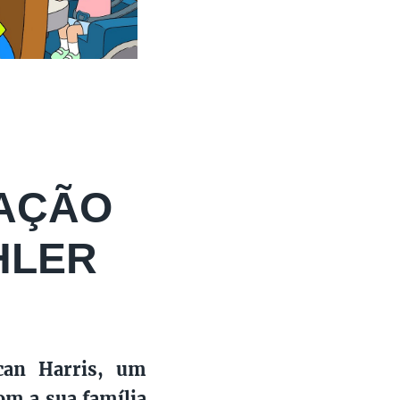
MAÇÃO
HLER
can Harris, um
om a sua família