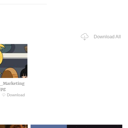
Download All
1_Marketing
jpg
Download