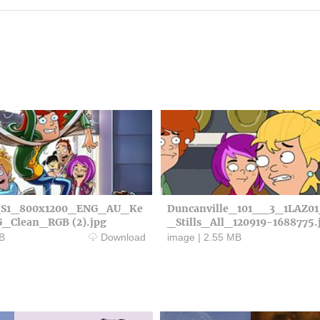
e_S1_800x1200_ENG_AU_Ke
Duncanville_101__3_1LAZ0
_Clean_RGB (2).jpg
_Stills_All_120919-1688775.
B
Download
image
|
2.55 MB