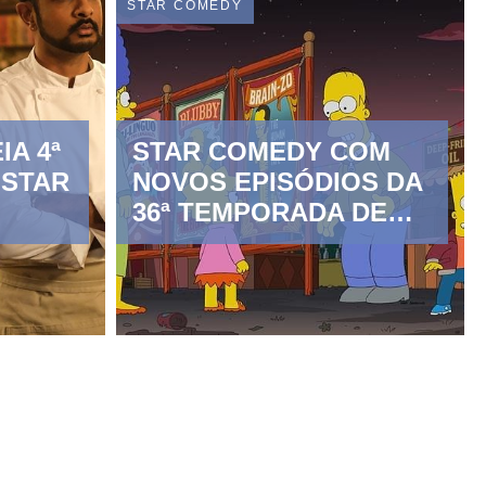
STAR COMEDY
IA 4ª
STAR COMEDY COM
STAR
NOVOS EPISÓDIOS DA
36ª TEMPORADA DE
“OS SIMPSONS”