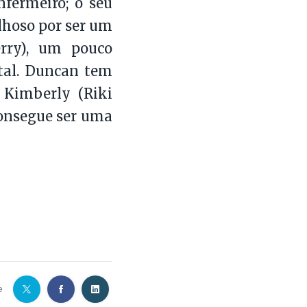
nfermeiro; o seu
ulhoso por ser um
erry), um pouco
tal. Duncan tem
 Kimberly (Riki
consegue ser uma
e