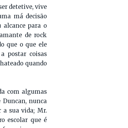
er detetive, vive
uma má decisão
u alcance para o
r amante de rock
do que o que ele
 a postar coisas
 chateado quando
inda com algumas
de Duncan, nunca
 a sua vida; Mr.
ro escolar que é