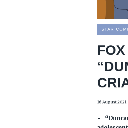
STAR COM
FOX
“DU
CRI
16 August 2021
- “Dunca
adolescent