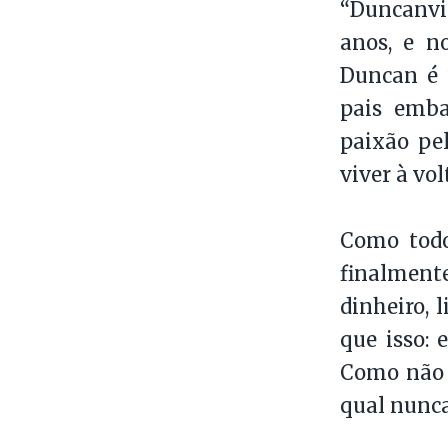
“Duncanvi
anos, e n
Duncan é 
pais emba
paixão pe
viver à vo
Como todo
finalment
dinheiro, 
que isso: 
Como não é
qual nunca