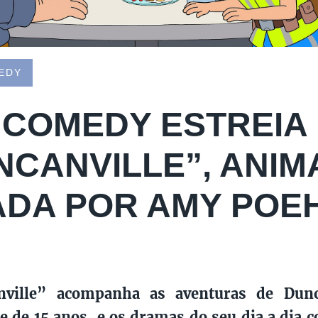
EDY
 COMEDY ESTREIA
NCANVILLE”, ANI
ADA POR AMY POE
nville” acompanha as aventuras de Dun
e de 15 anos, e os dramas do seu dia a dia c