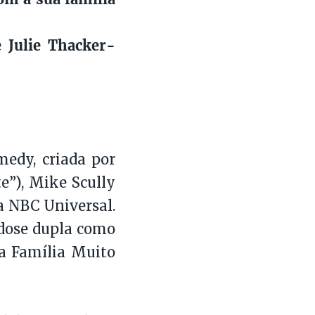
e Julie Thacker-
edy, criada por
e”), Mike Scully
a NBC Universal.
 dose dupla como
ma Família Muito