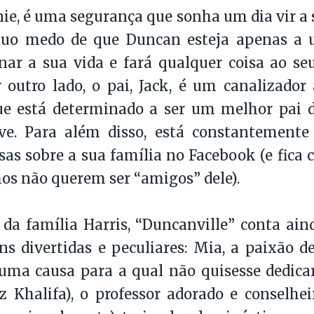
ie, é uma segurança que sonha um dia vir a s
uo medo de que Duncan esteja apenas a 
nar a sua vida e fará qualquer coisa ao se
r outro lado, o pai, Jack, é um canalizado
que está determinado a ser um melhor pai 
eve. Para além disso, está constantemente
as sobre a sua família no Facebook (e fica
lhos não querem ser “amigos” dele).
 da família Harris, “Duncanville” conta a
s divertidas e peculiares: Mia, a paixão 
uma causa para a qual não quisesse dedicar
 Khalifa), o professor adorado e conselhei