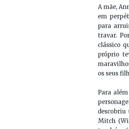
A mãe, Ann
em perpét
para arrui
travar. Po
clássico 
próprio t
maravilhos
os seus fi
Para além
personagen
descobriu 
Mitch (Wiz