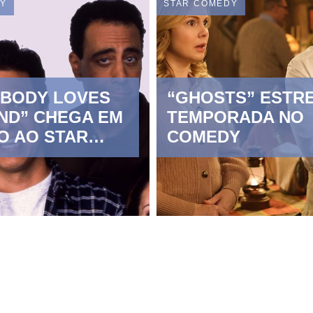
DY
STAR COMEDY
YBODY LOVES
“GHOSTS” ESTRE
ND” CHEGA EM
TEMPORADA NO 
O AO STAR
COMEDY
Y