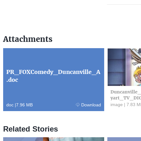
Attachments
PR_FOXComedy_Duncanville_A
.doc
Duncanvill
yart_TV_DIG
image
|
7.83 M
doc
|
7.96 MB
Download
Related Stories