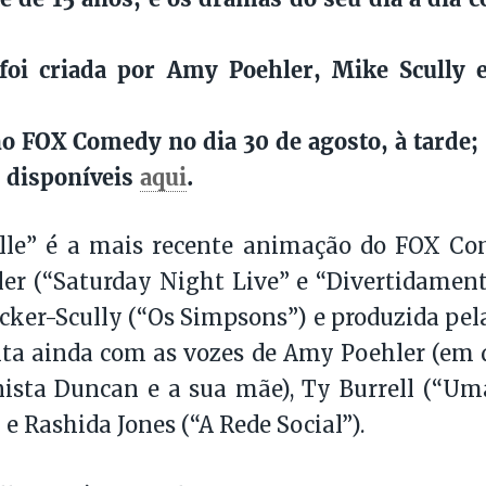
 foi criada por Amy Poehler, Mike Scully 
no FOX Comedy no dia 30 de agosto, à tarde;
 disponíveis
aqui
.
lle” é a mais recente animação do FOX Com
r (“Saturday Night Live” e “Divertidament
acker-Scully (“Os Simpsons”) e produzida pel
nta ainda com as vozes de Amy Poehler (em
nista Duncan e a sua mãe), Ty Burrell (“U
e Rashida Jones (“A Rede Social”).