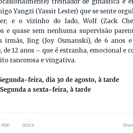
casionalmente) treinador de ginástica e e
migo Yangzi (Yassir Lester) que se sente org
ter; e o vizinho do lado, Wolf (Zack Ch
os e quase sem nenhuma supervisão paren
s irmãs, Jing (Joy Osmanski), de 6 anos e
 de 12 anos – que é estranha, emocional e 
to rancorosa e vingativa.
egunda-feira, dia 30 de agosto, à tarde
egunda a sexta-feira, à tarde
Shar
PDF
DOCX