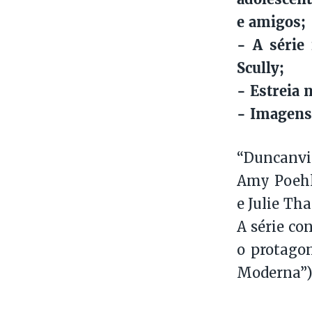
e amigos;
- A série
Scully;
- Estreia 
- Imagens
“Duncanvi
Amy Poehle
e Julie Th
A série co
o protago
Moderna”) 