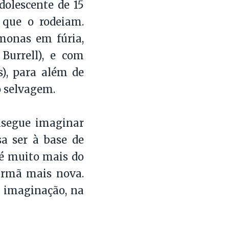
dolescente de 15
 que o rodeiam.
monas em fúria,
Burrell), e com
s), para além de
o selvagem.
nsegue imaginar
sa ser à base de
e é muito mais do
 irmã mais nova.
l imaginação, na