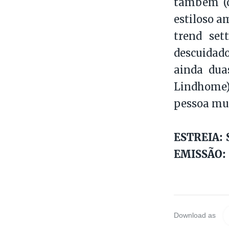
também (o
estiloso a
trend set
descuidad
ainda dua
Lindhome),
pessoa mui
ESTREIA: S
EMISSÃO: S
Download as