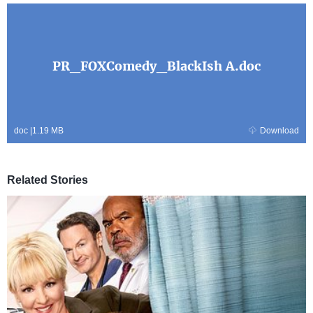
PR_FOXComedy_BlackIsh A.doc
doc
|
1.19 MB
Download
Related Stories