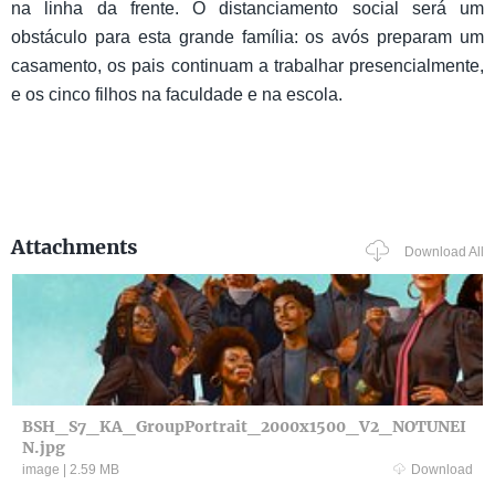
na linha da frente. O distanciamento social será um
obstáculo para esta grande família: os avós preparam um
casamento, os pais continuam a trabalhar presencialmente,
e os cinco filhos na faculdade e na escola.
Attachments
Download All
BSH_S7_KA_GroupPortrait_2000x1500_V2_NOTUNEI
N.jpg
image
|
2.59 MB
Download