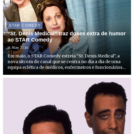
STAR COMEDY
“St. Denis Medical” traz doses extra de humor
ao STAR Comedy
14 May 2026
Em maio, o STAR Comedy estreia “St. Denis Medical”, a
nova sitcom do canal que se centra no dia a dia de uma
equipa eclética de médicos, enfermeiros e funcionários
do St. Denis Medical Center, em Oregon, que fazem o
impossível para lidar com um hospital com poucos
recurs...