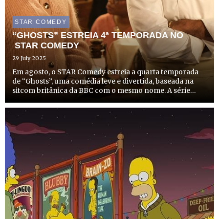
STAR COMEDY
“GHOSTS” ESTREIA 4ª TEMPORADA NO
STAR COMEDY
29 July 2025
Em agosto, o STAR Comedy estreia a quarta temporada
de “Ghosts”, uma comédia leve e divertida, baseada na
sitcom britânica da BBC com o mesmo nome. A série
acompanha um jovem casal que decide transformar uma
antiga mansão de família num alojamento local, mas as
coisas nã...