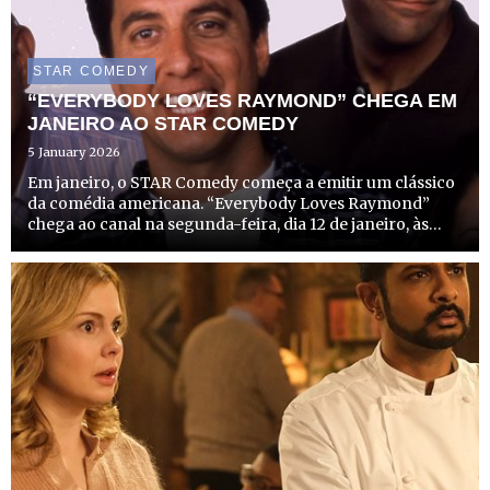
STAR COMEDY
“EVERYBODY LOVES RAYMOND” CHEGA EM
JANEIRO AO STAR COMEDY
5 January 2026
Em janeiro, o STAR Comedy começa a emitir um clássico
da comédia americana. “Everybody Loves Raymond”
chega ao canal na segunda-feira, dia 12 de janeiro, às
21h25, com episódio duplo. A aclamada série acompanha
o quotidiano hilariante de Ray Barone (Ray Romano), um
jorna...