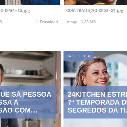
O EP05-20.jpg
COMTRADIÇAO EP02-23.jpg
B
Download
image
|
6.33 MB
24 KITCHEN
UE SÁ PESSOA
24KITCHEN ESTR
SSA À
7ª TEMPORADA D
ISÃO COM
SEGREDOS DA TI
RADIÇÃO”
CÁTIA”