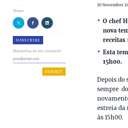
10 November 2
Share
O chef H
nova te
receitas
SUBSCRIBE
Esta tem
Mantenha-se em contacto!
15h00.
Depois do 
sempre do
novamente 
estreia d
às 15h00.