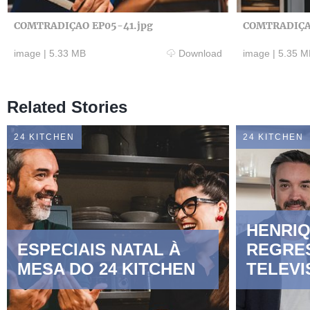
COMTRADIÇAO EP05-41.jpg
COMTRADIÇA
image
|
5.33 MB
Download
image
|
5.35 M
Related Stories
24 KITCHEN
24 KITCHEN
HENRIQ
ESPECIAIS NATAL À
REGRE
MESA DO 24 KITCHEN
TELEV
“COMT