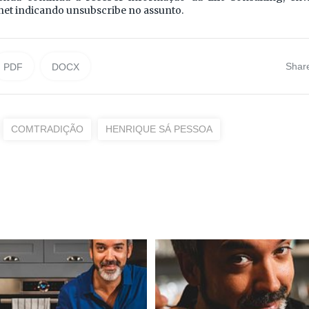
net indicando unsubscribe no assunto.
Shar
PDF
DOCX
COMTRADIÇÃO
HENRIQUE SÁ PESSOA