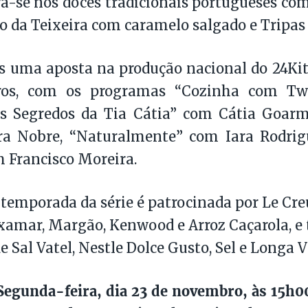
ra-se nos doces tradicionais portugueses com
o da Teixeira com caramelo salgado e Tripas
s uma aposta na produção nacional do 24Kit
ros, com os programas “Cozinha com Twi
s Segredos da Tia Cátia” com Cátia Goarm
a Nobre, “Naturalmente” com Iara Rodrig
m Francisco Moreira.
temporada da série é patrocinada por Le Creu
amar, Margão, Kenwood e Arroz Caçarola, e t
e Sal Vatel, Nestle Dolce Gusto, Sel e Longa V
Segunda-feira, dia 23 de novembro, às 15h0