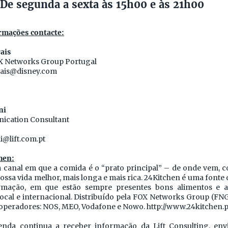
De segunda a sexta às 15h00 e às 21h00
rmações contacte:
ais
X Networks Group Portugal
ais@disney.com
ni
ication Consultant
i@lift.com.pt
hen:
 canal em que a comida é o “prato principal” – de onde vem, 
ossa vida melhor, mais longa e mais rica. 24Kitchen é uma font
mação, em que estão sempre presentes bons alimentos e 
cal e internacional. Distribuído pela FOX Networks Group (FNG)
 operadores: NOS, MEO, Vodafone e Nowo. http://www.24kitchen.p
enda continua a receber informação da Lift Consulting, env