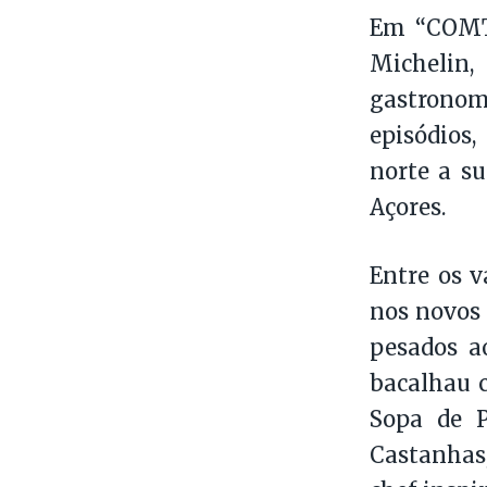
Em “COMTR
Michelin,
gastronom
episódios
norte a s
Açores.
Entre os v
nos novos 
pesados a
bacalhau c
Sopa de P
Castanhas,