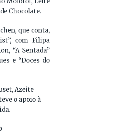
o Molotof, Leite
 de Chocolate.
chen, que conta,
st”, com Filipa
on, “A Sentada”
ues e “Doces do
set, Azeite
eve o apoio à
ida.
0