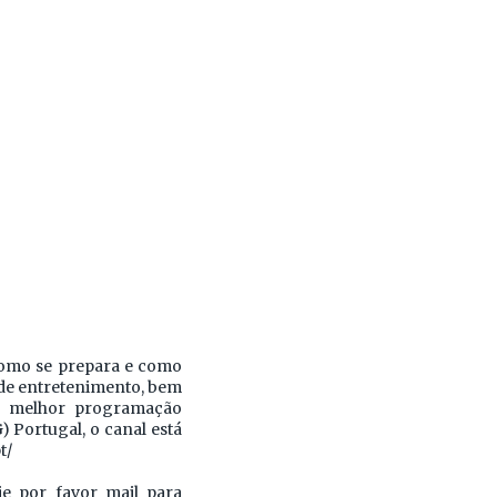
como se prepara e como
e de entretenimento, bem
a melhor programação
 Portugal, o canal está
t/
ie por favor mail para