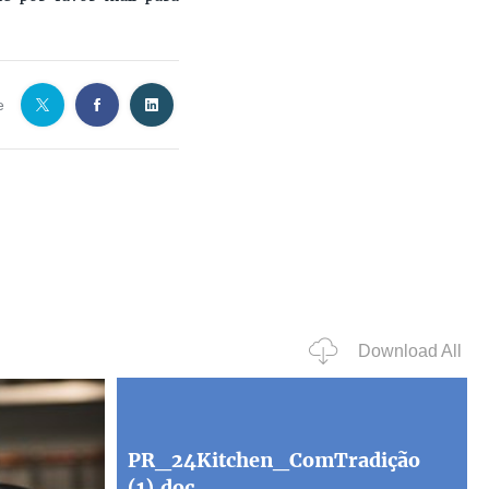
e
Download All
PR_24Kitchen_ComTradição
(1).doc