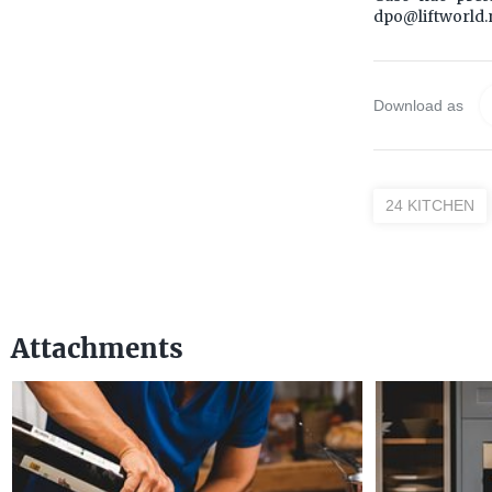
dpo@liftworld.
Download as
24 KITCHEN
Attachments