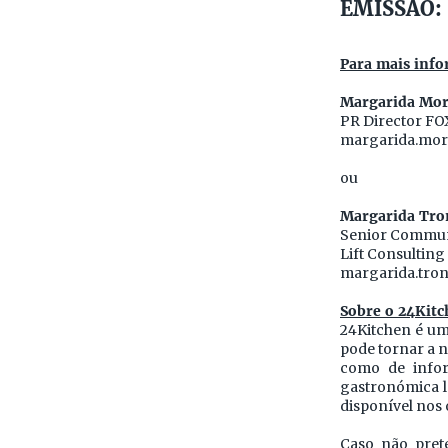
EMISSÃO: 
Para mais info
Margarida Mor
PR Director FO
margarida.mor
ou
Margarida Tro
Senior Commun
Lift Consulting
margarida.tron
Sobre o 24Kitc
24Kitchen é um
pode tornar a n
como de infor
gastronómica lo
disponível nos
Caso não pret