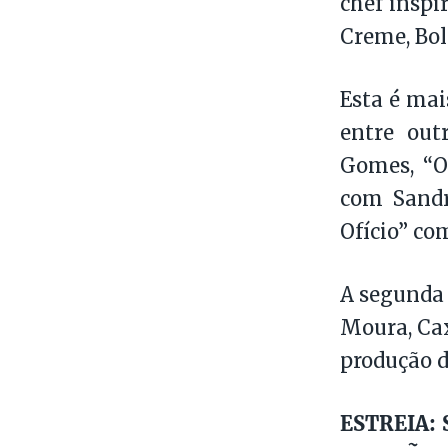
chef inspi
Creme, Bol
Esta é mai
entre out
Gomes, “O
com Sandr
Ofício” co
A segunda 
Moura, Cax
produção d
ESTREIA: 