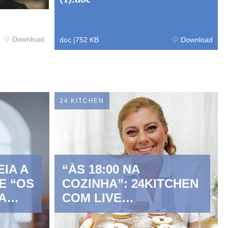
Download
doc
|
752 KB
Download
24 KITCHEN
EIA A
“ÀS 18:00 NA
E “OS
COZINHA”: 24KITCHEN
A
COM LIVE
STREAMINGS DIÁRIOS