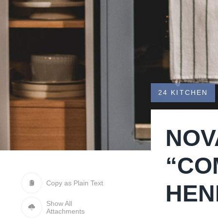
24 KITCHEN
NOV
“CO
Copy as Plain Text
HEN
Show All
Attachments