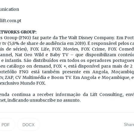
nication
lift.com.pt
NETWORKS GROUP:
 Group (FNG) faz parte da The Walt Disney Company. Em Portu
tv (5,8% de share de audiência em 2019). É responsável pelos c
is de séries), FOX Life, FOX Movies, FOX Crime, FOX Comedy
annel, Nat Geo Wild e Baby TV – que disponibilizam conteúd
e infantis. São distribuídos em todos os operadores portugu
seu catálogo on demand, FOX +, está disponível para mais de 2
ortefólio FNG está também presente em Angola, Moçambiq
v, ZAP, CV Multimédia e Boom TV. Em Angola e Moçambique, e
 exclusivo Mundo FOX.
enda continua a receber informação da Lift Consulting, env
net, indicando unsubscribe no assunto.
Shar
PDF
DOCX