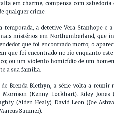
 falta em charme, compensa com sabedoria 
de qualquer crime.
a temporada, a detetive Vera Stanhope e a
ais mistérios em Northumberland, que in
ndedor que foi encontrado morto; o aparec
m que foi encontrado no rio enquanto este
gico; ou um violento homicídio de um home
te a sua família.
de Brenda Blethyn, a série volta a reunir 
n Morrison (Kenny Lockhart), Riley Jones 
ghty (Aiden Healy), David Leon (Joe Ashwo
(Marcus Sumner).