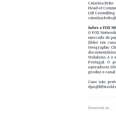
Catarina Brito
Head of Commu
Lift Consulting
catarina.brito@
Sobre a FOX 
O FOX Networks
mercado de pay 
(líder em cana
Geographic Ch
documentários 
Vodafone, e o 
Portugal. O p
operadores DSt
produz o canal
Caso não pret
dpo@liftworld.
Download as