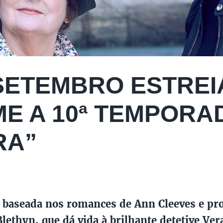
SETEMBRO ESTREI
ME A 10ª TEMPORA
RA”
é baseada nos romances de Ann Cleeves e pr
lethyn, que dá vida à brilhante detetive Ver