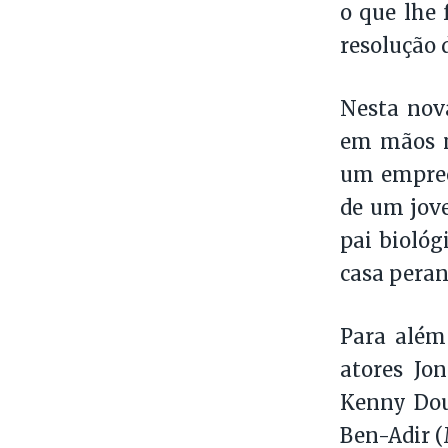
o que lhe
resolução 
Nesta nov
em mãos m
um empree
de um jove
pai bioló
casa peran
Para além 
atores Jo
Kenny Dou
Ben-Adir 