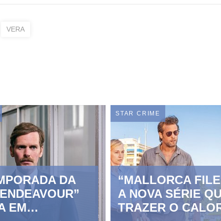
VERA
STAR CRIME
EMPORADA DA
“MALLORCA FILE
“ENDEAVOUR”
A NOVA SÉRIE QU
A EM
TRAZER O CALO