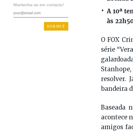
Mantenha-se em contacto!
A 10ª te
às 22h50
O FOX Crim
série “Ver
galardoad
Stanhope,
resolver.
bandeira d
Baseada n
acontece n
amigos fa