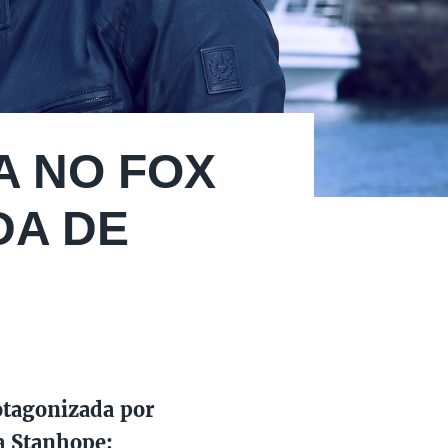
A NO FOX
DA DE
otagonizada por
a Stanhope;