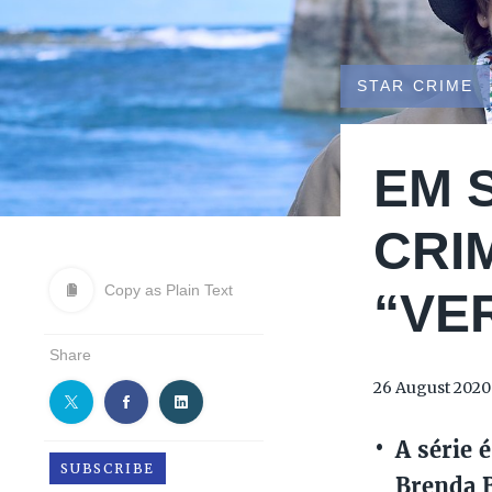
STAR CRIME
EM 
CRI
Copy as Plain Text
“VE
Share
26 August 2020
A série 
SUBSCRIBE
Brenda B