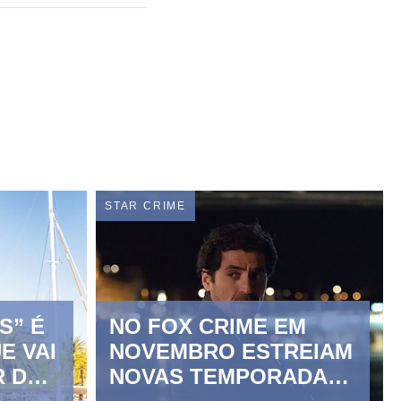
STAR CRIME
S” É
NO FOX CRIME EM
E VAI
NOVEMBRO ESTREIAM
R DO
NOVAS TEMPORADAS