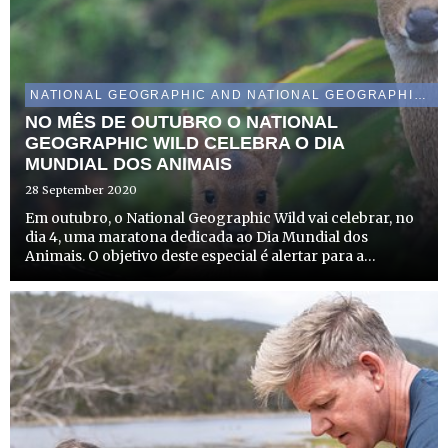
NATIONAL GEOGRAPHIC AND NATIONAL GEOGRAPHIC WILD
NO MÊS DE OUTUBRO O NATIONAL
GEOGRAPHIC WILD CELEBRA O DIA
MUNDIAL DOS ANIMAIS
28 September 2020
Em outubro, o National Geographic Wild vai celebrar, no
dia 4, uma maratona dedicada ao Dia Mundial dos
Animais. O objetivo deste especial é alertar para a
importância dos animais para que seja possível melhorar
as suas condições de vida e bem-estar em todo o mundo.
A ce...