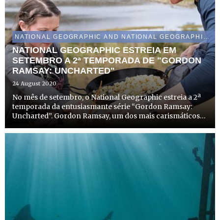
NATIONAL GEOGRAPHIC AND NATIONAL GEOGRAPHIC WILD
NATIONAL GEOGRAPHIC ESTREIA EM
SETEMBRO A 2ª TEMPORADA DE "GORDON
RAMSAY: UNCHARTED"
24 August 2020
No mês de setembro, o National Geographic estreia a 2ª
temporada da entusiasmante série “Gordon Ramsay:
Uncharted”. Gordon Ramsay, um dos mais carismáticos
chefs da atualidade, é proprietário de centenas de
restaurantes pelo mundo, sendo que oito deles foram
reconhecidos...