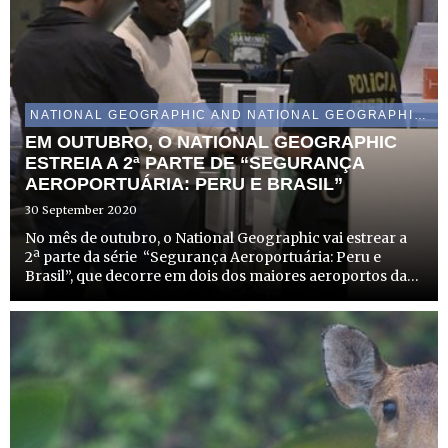
NATIONAL GEOGRAPHIC AND NATIONAL GEOGRAPHIC WILD
EM OUTUBRO, O NATIONAL GEOGRAPHIC
ESTREIA A 2ª PARTE DE “SEGURANÇA
AEROPORTUÁRIA: PERU E BRASIL”
30 September 2020
No mês de outubro, o National Geographic vai estrear a
2ª parte da série “Segurança Aeroportuária: Peru e
Brasil”, que decorre em dois dos maiores aeroportos da
América Latina, o Aeroporto Internacional Jorge Chavez
em Lima, no Peru, e também no aeroporto São Paulo-
Guar...