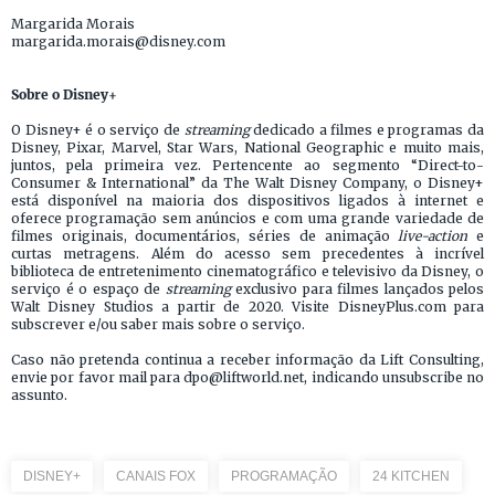
Margarida Morais
margarida.morais@disney.com
Sobre o Disney+
O Disney+ é o serviço de
streaming
dedicado a filmes e programas da
Disney, Pixar, Marvel, Star Wars, National Geographic e muito mais,
juntos, pela primeira vez. Pertencente ao segmento “Direct-to-
Consumer & International” da The Walt Disney Company, o Disney+
está disponível na maioria dos dispositivos ligados à internet e
oferece programação sem anúncios e com uma grande variedade de
filmes originais, documentários, séries de animação
live-action
e
curtas metragens. Além do acesso sem precedentes à incrível
biblioteca de entretenimento cinematográfico e televisivo da Disney, o
serviço é o espaço de
streaming
exclusivo para filmes lançados pelos
Walt Disney Studios a partir de 2020. Visite DisneyPlus.com para
subscrever e/ou saber mais sobre o serviço.
Caso não pretenda continua a receber informação da Lift Consulting,
envie por favor mail para dpo@liftworld.net, indicando unsubscribe no
assunto.
DISNEY+
CANAIS FOX
PROGRAMAÇÃO
24 KITCHEN