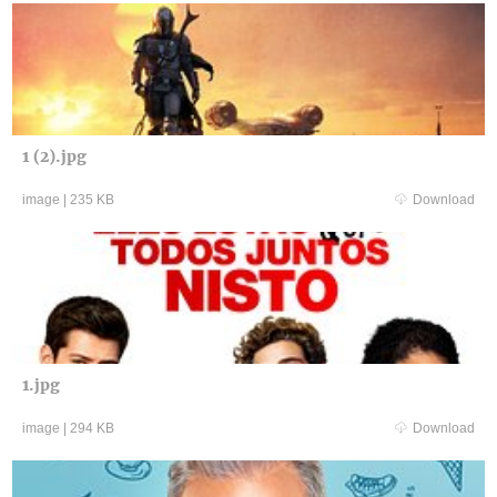
1 (2).jpg
image
|
235 KB
Download
1.jpg
image
|
294 KB
Download