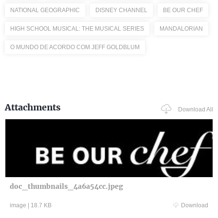
NATIONAL GEOGRAPHIC
DISNEY CHANNEL
BE OUR CHEF
HIGH SCHOOL MUSICAL: THE MUSICAL SERIES
MANDALORIAN
O MUNDO DE ACORDO COM JEFF GOLDBLUM
Attachments
Download All
doc_thumbnails_4a6a54cc.jpeg
image
|
18.7 KB
Download