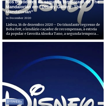
Nos bastidores da segunda temporada de The
Mandalorian em "Disney Gallery: The
Mandalorian”
16 December 2020
Lisboa, 16 de dezembro 2020 – Do triunfante regresso de
Boba Fett, o lendário caçador de recompensas, à estreia
da popular e favorita Ahsoka Tano, a segunda temporada
de The Mandalorian é uma viagem divertida,
surpreendente, emocionante e emotiva, que tem mantido
os fãs ...
DISNEY+