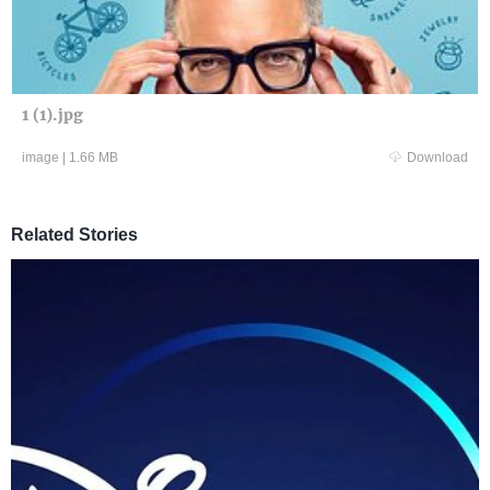
1 (1).jpg
image
|
1.66 MB
Download
Related Stories