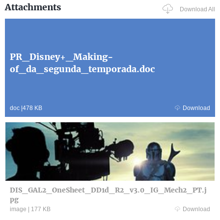
Attachments
Download All
PR_Disney+_Making-
of_da_segunda_temporada.doc
doc
|
478 KB
Download
DIS_GAL2_OneSheet_DD1d_R2_v3.0_IG_Mech2_PT.j
pg
image
|
177 KB
Download