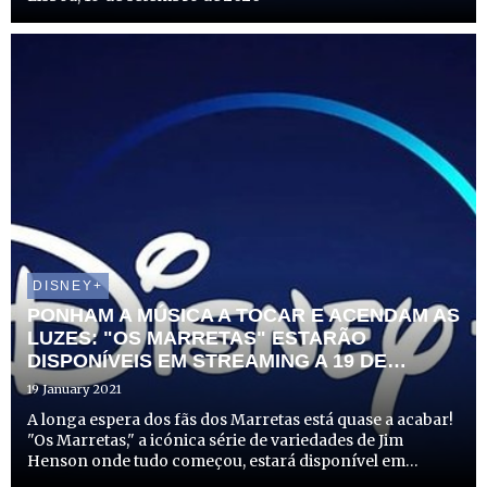
DISNEY+
PONHAM A MÚSICA A TOCAR E ACENDAM AS
LUZES: "OS MARRETAS" ESTARÃO
DISPONÍVEIS EM STREAMING A 19 DE
FEVEREIRO SÓ NO DISNEY+
19 January 2021
A longa espera dos fãs dos Marretas está quase a acabar!
"Os Marretas," a icónica série de variedades de Jim
Henson onde tudo começou, estará disponível em
streaming a partir do dia 19 de fevereiro, em exclusivo no