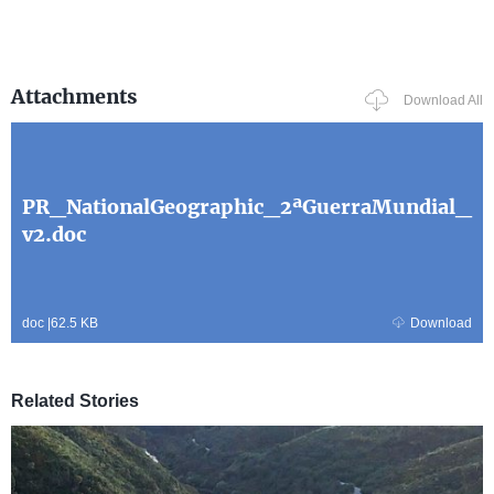
Attachments
Download All
PR_NationalGeographic_2ªGuerraMundial_
v2.doc
doc
|
62.5 KB
Download
Related Stories