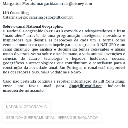
Margarida Morais: margarida.morais@disney.com
Lift Consulting
Catarina Brito: catarina.brito@lift.com.pt
Sobre o canal National Geographic:
O National Geographic (NAT GEO) convida os telespectadores a irem
“mais além” através de uma programação inteligente, inovadora e
inspiradora que desafia as perceções de cada um, a forma como
vemos o mundo e o que nos impele para o progresso. O NAT GEO é um
canal dinâmico que analisa e documenta temas relevantes e atuais
muito diversos: versa sobre o ser humano, a vida animal, invenções e
ciências do futuro, tecnologia e legados históricos, sociais,
geográficos e antropológicos que contribuíram e contribuem para a
construção da sociedade atual. Em Portugal, o canal está disponível
nos operadores NOS, MEO, Vodafone e Nowo.
Caso não pretenda continua a receber informação da Lift Consulting,
envie por favor mail para
dpo@liftworld.net
, indicando
unsubscribe
no assunto.
NATIONAL GEOGRAPHIC
SEGUNDA GUERRA MUNDIAL: INFERNO SUBAQUÁTICO