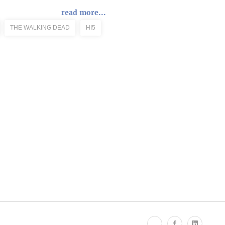
read more...
THE WALKING DEAD
HI5