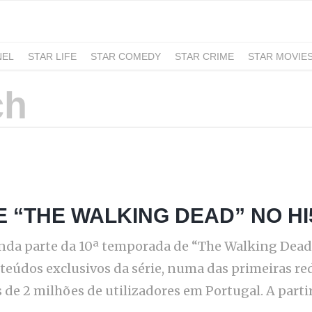
NEL
STAR LIFE
STAR COMEDY
STAR CRIME
STAR MOVIE
 “THE WALKING DEAD” NO HI
da parte da 10ª temporada de “The Walking Dead”,
nteúdos exclusivos da série, numa das primeiras r
de 2 milhões de utilizadores em Portugal. A partir 