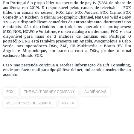
Em Portugal é o grupo líder no mercado de pay tv (5,8% de share de
audiência em 2019). É responsável pelos canais de televisão – FOX
(líder em canais de séries), FOX Life, FOX Movies, FOX Crime, FOX
Comedy, 24 Kitchen, National Geographic Channel, Nat Geo Wild e Baby
TV – que disponibilizam conteúdos de entretenimento, documentários
e infantis. São distribuídos em todos os operadores portugueses:
MEO, NOS, NOWO e Vodafone, e o seu catálogo on demand, FOX +, está
disponível para mais de 2 milhões de famílias em Portugal. O
portefólio FNG está também presente em Angola, Moçambique e Cabo
Verde, nos operadores DStv, ZAP, CV Multimédia e Boom TV. Em
Angola e Moçambique, em parceria com a DStv, produz o canal
exclusivo Mundo FOX.
Caso não pretenda continua a receber informação da Lift Consulting,
envie por favor mail para dpo@liftworld.net, indicando unsubscribe no
assunto.
FOX;
THE WALT DISNEY COMPANY
AUDIÊNCIAS
MELHOR MÊS DE SEMPRE
PAY TV