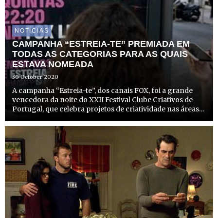
NOTÍCIAS
CAMPANHA “ESTREIA-TE” PREMIADA EM
TODAS AS CATEGORIAS PARA AS QUAIS
ESTAVA NOMEADA
30 October 2020
A campanha “Estreia-te”, dos canais FOX, foi a grande
vencedora da noite do XXII Festival Clube Criativos de
Portugal, que celebra projetos de criatividade nas áreas
da publicidade, design, eventos, digital, marketing,
relações públicas e meios. Estando nomeada para 11 c...