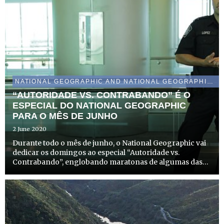
NATIONAL GEOGRAPHIC AND NATIONAL GEOGRAPHIC WILD
“AUTORIDADE VS. CONTRABANDO” É O
ESPECIAL DO NATIONAL GEOGRAPHIC
PARA O MÊS DE JUNHO
2 June 2020
Durante todo o mês de junho, o National Geographic vai
dedicar os domingos ao especial “Autoridade vs.
Contrabando”, englobando maratonas de algumas das
mais famosas séries do canal entre as quais: “A
Fronteira”, “Como Apanhar Um Traficante”,
“Segurança Aeroportuár...