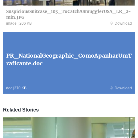
SuspiciousSuitcase_103_ToCatchASmugglerUSA_LR_2-
min.JPG
image
|
206 KB
Download
PR_NationalGeographic_ComoApanharUmT
raficante.doc
doc
|
270 KB
Download
Related Stories