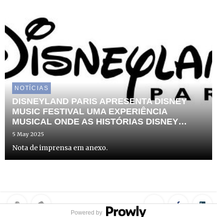
NOTÍCIAS
DISNEYLAND PARIS APRESENTA DISNEY
MUSIC FESTIVAL UMA EXPERIÊNCIA
MUSICAL ONDE AS HISTÓRIAS DISNEY
GANHAM VIDA
5 May 2025
Nota de imprensa em anexo.
Powered by