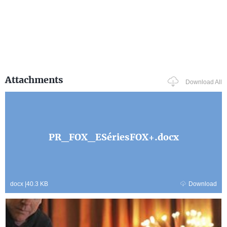
Attachments
Download All
PR_FOX_ESériesFOX+.docx
docx
|
40.3 KB
Download