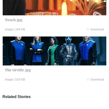
Touch.jpg
image
|
104 KB
Download
The Orville.jpg
image
|
526 KB
Download
Related Stories