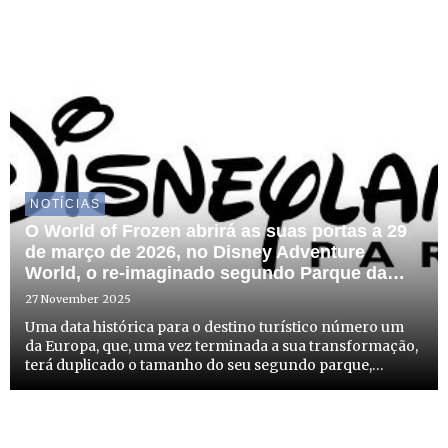
NOTÍCIAS
O World of Frozen abrirá as suas portas a 29
de março de 2026, no Disney Adventure
World, o re-imaginado segundo Parque da
Disneyland® Paris
27 November 2025
Uma data histórica para o destino turístico número um
da Europa, que, uma vez terminada a sua transformação,
terá duplicado o tamanho do seu segundo parque,
oferecendo experiências que desafiam os limites da
imaginação.