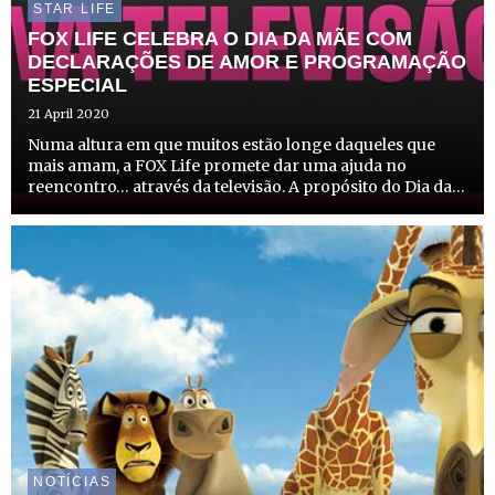
STAR LIFE
FOX LIFE CELEBRA O DIA DA MÃE COM
DECLARAÇÕES DE AMOR E PROGRAMAÇÃO
ESPECIAL
21 April 2020
Numa altura em que muitos estão longe daqueles que
mais amam, a FOX Life promete dar uma ajuda no
reencontro… através da televisão. A propósito do Dia da
Mãe (3 de maio), os canais FOX dão a oportunidade aos
seus espectadores de partilharem o que sentem pelas
suas mães e...
NOTÍCIAS