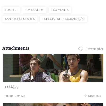
FOX LIFE
FOX COMEDY
FOX MOVIES
SANTOS POPULARES
ESPECIAL DE PROGRAMAÇÃO
Attachments
Download All
1 (4).jpg
image
|
1.94 MB
Download