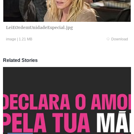
LeiEOrdemUnidadeEspecial.jpg
image
|
1.21 MB
Download
Related Stories