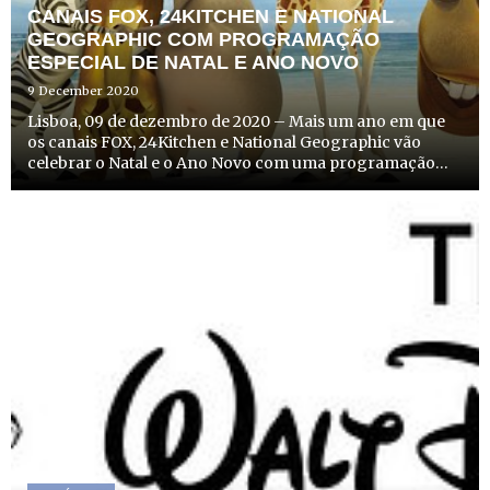
CANAIS FOX, 24KITCHEN E NATIONAL
GEOGRAPHIC COM PROGRAMAÇÃO
ESPECIAL DE NATAL E ANO NOVO
9 December 2020
Lisboa, 09 de dezembro de 2020 – Mais um ano em que
os canais FOX, 24Kitchen e National Geographic vão
celebrar o Natal e o Ano Novo com uma programação
muito especial. Para além de grandes estreias de cinema,
entre os dias 24 de dezembro e 1 de janeiro, os
espectadores ...