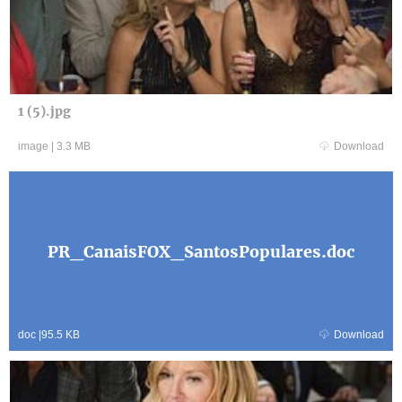
1 (5).jpg
image
|
3.3 MB
Download
PR_CanaisFOX_SantosPopulares.doc
doc
|
95.5 KB
Download