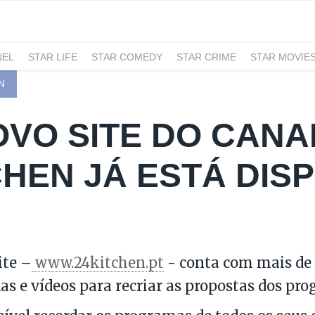
NEL
STAR LIFE
STAR COMEDY
STAR CRIME
STAR MOVIE
N
OVO SITE DO CANA
CHEN JÁ ESTÁ DIS
ite –
www.24kitchen.pt
- conta com mais de 
ias e vídeos para recriar as propostas dos pr