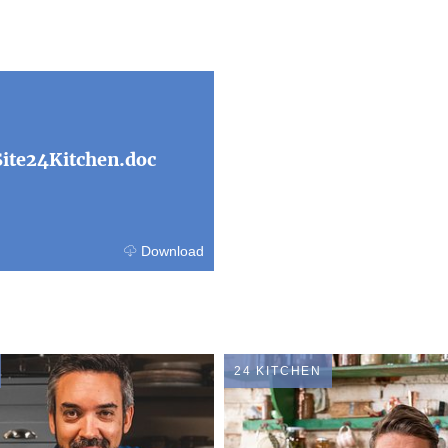
ite24Kitchen.doc
Download
24 KITCHEN