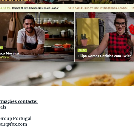
rmações contacte:
ais
Group Portugal
ais@fox.com