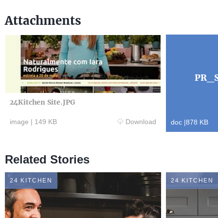
Attachments
PR_S
24Kitchen Site.JPG
image
|
149 KB
Download
doc
|
878 KB
Related Stories
24 KITCHEN
24 KITCHEN