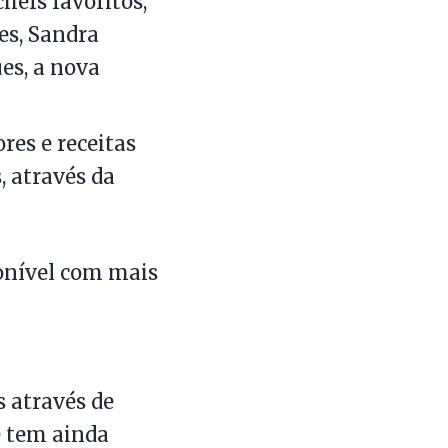
hefs favoritos,
es, Sandra
es, a nova
res e receitas
, através da
ponível com mais
s através de
e tem ainda