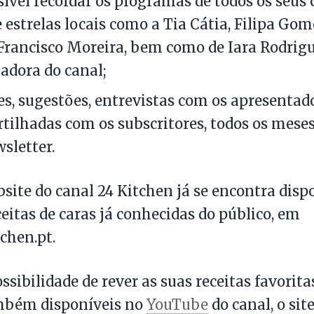
sível recordar os programas de todos os seus c
e estrelas locais como a Tia Cátia, Filipa Gom
Francisco Moreira, bem como de Iara Rodrigu
adora do canal;
s, sugestões, entrevistas com os apresentado
rtilhadas com os subscritores, todos os meses
sletter.
site do canal 24 Kitchen já se encontra dis
ceitas de caras já conhecidas do público, em
chen.pt.
ssibilidade de rever as suas receitas favorita
ambém disponíveis no
YouTube
do canal, o sit