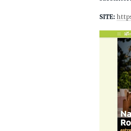
SITE:
http