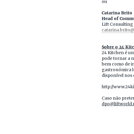
ou
Catarina Brito
Head of Comm
Lift Consulting
catarina.brito@
Sobre o 24 Kit
24 Kitchen é u
pode tornar a n
bem como de in
gastronómica lo
disponível nos
http://www.24ki
Caso não prete
dpo@liftworld.