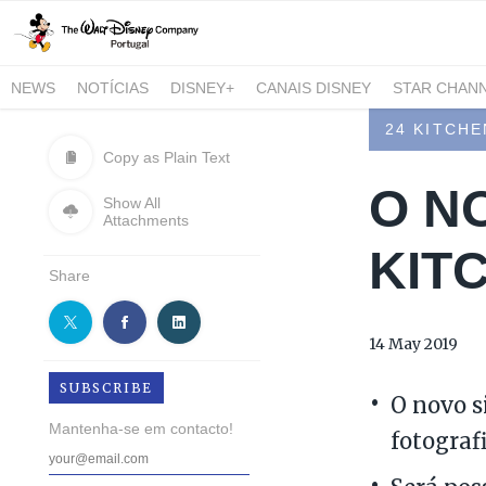
NEWS
NOTÍCIAS
DISNEY+
CANAIS DISNEY
STAR CHAN
NATIONAL GEOGRAPHIC AND NATIONAL GEOGRAPHIC WILD
24 KITCHE
Copy as Plain Text
O N
Show All
Attachments
KIT
Share
14 May 2019
SUBSCRIBE
O novo s
Mantenha-se em contacto!
fotograf