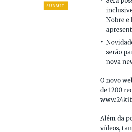
Será pos
inclusiv
Nobre e 
apresent
Novidade
serão pa
nova new
O novo web
de 1200 re
www.24kit
Além da po
vídeos, t