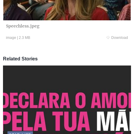
Speechless.jpeg
image
|
2.3 MB
Download
Related Stories