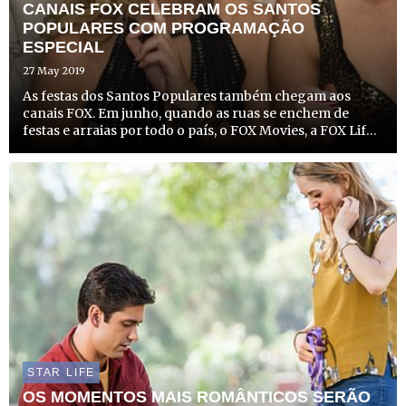
CANAIS FOX CELEBRAM OS SANTOS
POPULARES COM PROGRAMAÇÃO
ESPECIAL
27 May 2019
As festas dos Santos Populares também chegam aos
canais FOX. Em junho, quando as ruas se enchem de
festas e arraias por todo o país, o FOX Movies, a FOX Life e
o FOX Comedy festejam com especiais de programação
repletos de filmes de sucesso e estrelas do cinema
mundial....
STAR LIFE
OS MOMENTOS MAIS ROMÂNTICOS SERÃO