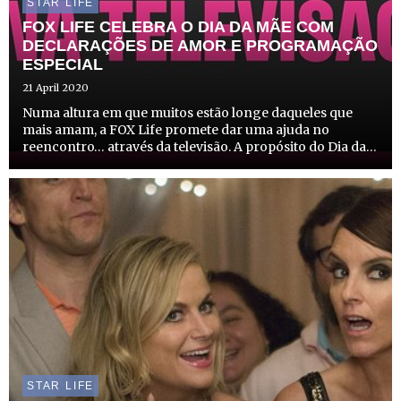
STAR LIFE
FOX LIFE CELEBRA O DIA DA MÃE COM
DECLARAÇÕES DE AMOR E PROGRAMAÇÃO
ESPECIAL
21 April 2020
Numa altura em que muitos estão longe daqueles que
mais amam, a FOX Life promete dar uma ajuda no
reencontro… através da televisão. A propósito do Dia da
Mãe (3 de maio), os canais FOX dão a oportunidade aos
seus espectadores de partilharem o que sentem pelas
suas mães e...
STAR LIFE