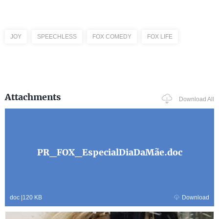
JOY
SPEECHLESS
FOX COMEDY
FOX LIFE
Attachments
Download All
PR_FOX_EspecialDiaDaMãe.doc
doc
|
120 KB
Download