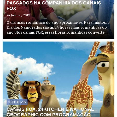
PASSADOS NA COMPANHIA DOS CANAIS
FOX
24 January 2019
O dia mais romântico do ano aproxima-se. Para muitos, o
Dia dos Namorados são as 24 horas mais românticas do
ano. Nos canais FOX, essas horas românticas convertem-
se em programação especial dedicada a todos os
apaixonados ou a todos aqueles que simplesmente
gostam de cel...
NOTÍCIAS
CANAIS FOX, 24KITCHEN E NATIONAL
GEOGRAPHIC COM PROGRAMAÇÃO