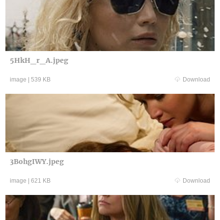
5HkH_r_A.jpeg
image
|
539 KB
Download
3BohgIWY.jpeg
image
|
621 KB
Download