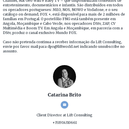
Channel, Nat Geo Wild e Baby TV – que disponibilizam conteúdos de
entretenimento, documentários e infantis. São distribuídos em todos
os operadores portugueses: MEO, NOS, NOWO e Vodafone, e o seu
catálogo on demand, FOX +, está disponível para mais de 2 milhões de
famílias em Portugal. O portefólio FNG está também presente em
Angola, Moçambique e Cabo Verde, nos operadores DStv, ZAP, CV
Multimédia e Boom TV. Em Angola e Moçambique, em parceria com a
DStv, produz o canal exclusivo Mundo FOX.
Caso não pretenda continua a receber informação da Lift Consulting,
envie por favor mail para dpo@liftworld.net indicando unsubscribe no
assunto.
Catarina Brito
Client Director
at Lift Consulting
+351914310661