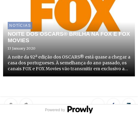
NOTÍCIAS
NOITE DOS OSCARS® BRILHA NA FOX E FOX
MOVIES
13 January 2020
A noite da 92ª edição dos OSCARS® está quase a chegar a
casa dos portugueses. À semelhança do ano passado, os
canais FOX e FOX Movies vão transmitir em exclusivo a
cerimónia organizada pela Academia de Artes e Ciências
Cinematográficas, onde serão premiados os melhores t...
Powered by
Privacy Policy