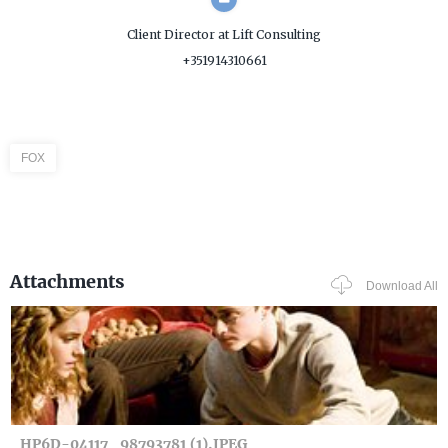
Client Director
at Lift Consulting
+351914310661
FOX
Attachments
Download All
HP6D-04117_98793781 (1).JPEG