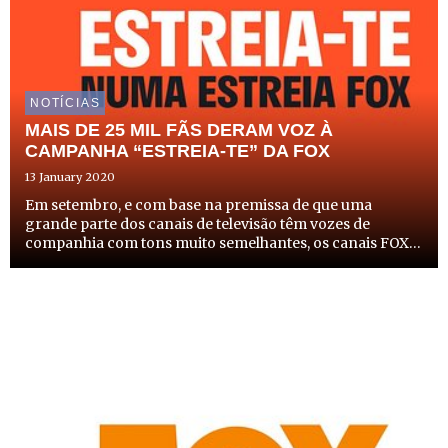
NOTÍCIAS
MAIS DE 25 MIL FÃS DERAM VOZ À
CAMPANHA “ESTREIA-TE” DA FOX
13 January 2020
Em setembro, e com base na premissa de que uma
grande parte dos canais de televisão têm vozes de
companhia com tons muito semelhantes, os canais FOX
lançaram a campanha “Estreia-te”, desafiando todos os
portugueses a darem voz aos seus spots promocionais.
Independentemen...