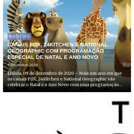
NOTÍCIAS
CANAIS FOX, 24KITCHEN E NATIONAL
GEOGRAPHIC COM PROGRAMAÇÃO
ESPECIAL DE NATAL E ANO NOVO
9 December 2020
Lisboa, 09 de dezembro de 2020 – Mais um ano em que
os canais FOX, 24Kitchen e National Geographic vão
celebrar o Natal e o Ano Novo com uma programação
muito especial. Para além de grandes estreias de cinema,
entre os dias 24 de dezembro e 1 de janeiro, os
espectadores ...