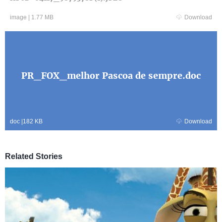
image
|
1.77 MB
Download
PR_FOX_melhor Pascoa de sempre.doc
doc
|
182 KB
Download
Related Stories