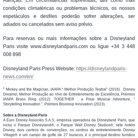
Atenção: Em circunstâncias imprevistas, tais como más
condições climatéricas ou problemas técnicos, os nossos
espetáculos e desfiles poderão sofrer alterações, ser
adiados ou cancelados sem aviso prévio.
Para reservas ou mais informações sobre a Disneyland
Paris visite www.disneylandparis.com ou ligue +34 3 448
008 898
Disneyland Paris Press Website:
https://disneylandparis-
news.com/en/
1
Mickey and the Magician, IAAPA “ Melhor Produção Teatral” (2016). Disney
Dreams!, Melhor Produção ao Vivo de Entretenimento de Excelência, Prémios
IAAPA Brass Ring (2012). TOGETHER : a Pixar Musical Adventure, “
Storytelling Innovation ”, Prémios Blooloop Innovation (2023).
Sobre a Disneyland Paris
A Euro Disney Associés S.A.S, empresa operadora da Disneyland Paris, que
inclui o Parque Disneyland®, o Parque Walt Disney Studios®, sete hotéis
Disney, dois centros de convenções, os centros de entretenimento Disney
Village® e um campo de golfe de 27 buracos, é o principal destino turístico