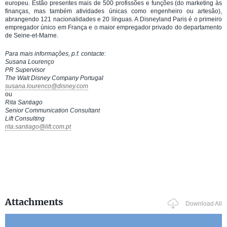
europeu. Estão presentes mais de 500 profissões e funções (do marketing às
finanças, mas também atividades únicas como engenheiro ou artesão),
abrangendo 121 nacionalidades e 20 línguas. A Disneyland Paris é o primeiro
empregador único em França e o maior empregador privado do departamento
de Seine-et-Marne.
Para mais informações, p.f. contacte:
Susana Lourenço
PR Supervisor
T
he Walt Disney Company Portugal
susana.lourenco@disney.com
ou
Rita Santiago
Senior Communication Consultant
Lift Consulting
rita.santiago@lift.com.pt
Attachments
Download All