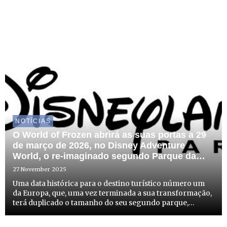
NOTÍCIAS
O World of Frozen abrirá as suas portas a 29
de março de 2026, no Disney Adventure
World, o re-imaginado segundo Parque da
Disneyland® Paris
27 November 2025
Uma data histórica para o destino turístico número um
da Europa, que, uma vez terminada a sua transformação,
terá duplicado o tamanho do seu segundo parque,
oferecendo experiências que desafiam os limites da
imaginação.