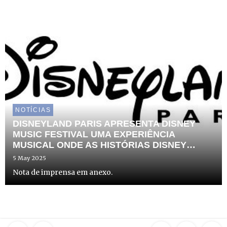
NOTÍCIAS
DISNEYLAND PARIS APRESENTA DISNEY
MUSIC FESTIVAL UMA EXPERIÊNCIA
MUSICAL ONDE AS HISTÓRIAS DISNEY
GANHAM VIDA
5 May 2025
Nota de imprensa em anexo.