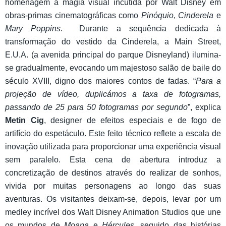
homenagem à magia visual incutida por Walt Disney em
obras-primas cinematográficas como
Pinóquio
,
Cinderela
e
Mary Poppins
. Durante a sequência dedicada à
transformação do vestido da Cinderela, a Main Street,
E.U.A. (a avenida principal do parque Disneyland) ilumina-
se gradualmente, evocando um majestoso salão de baile do
século XVIII, digno dos maiores contos de fadas. “
Para a
projeção de vídeo, duplicámos a taxa de fotogramas,
passando de 25 para 50 fotogramas por segundo
”, explica
Metin Cig
, designer de efeitos especiais e de fogo de
artifício do espetáculo. Este feito técnico reflete a escala de
inovação utilizada para proporcionar uma experiência visual
sem paralelo. Esta cena de abertura introduz a
concretização de destinos através do realizar de sonhos,
vivida por muitas personagens ao longo das suas
aventuras. Os visitantes deixam-se, depois, levar por um
medley incrível dos Walt Disney Animation Studios que une
os mundos de
Moana
e
Hércules
, seguido das histórias