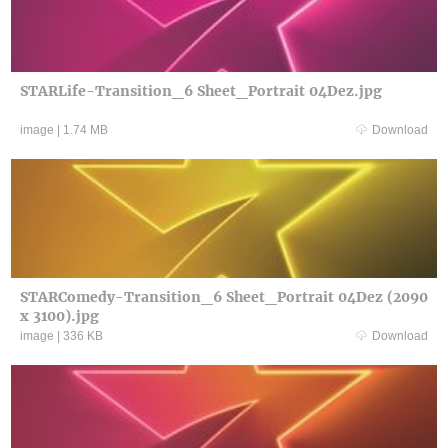
STARLife-Transition_6 Sheet_Portrait 04Dez.jpg
image
|
1.74 MB
Download
STARComedy-Transition_6 Sheet_Portrait 04Dez (2090
x 3100).jpg
image
|
336 KB
Download