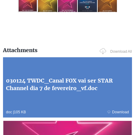
Attachments
Download All
030124 TWDC_Canal FOX vai ser STAR
Channel dia 7 de fevereiro_vf.doc
doc
|
105 KB
Download