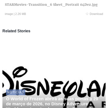
STARMovies-Transition_6 Sheet_Portrait 04Dez.jpg
image
|
2.26 MB
Download
Related Stories
NOTÍCIAS
O World of Frozen abrirá as suas portas a 29
de março de 2026, no Disney Adventure