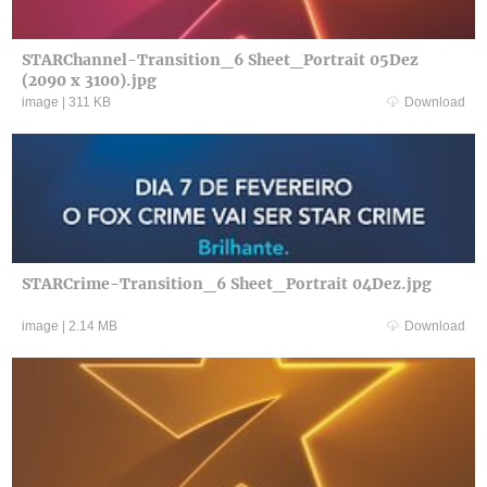
STARChannel-Transition_6 Sheet_Portrait 05Dez
(2090 x 3100).jpg
image
|
311 KB
Download
STARCrime-Transition_6 Sheet_Portrait 04Dez.jpg
image
|
2.14 MB
Download