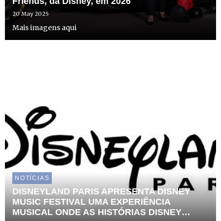
Friends, da Disney, em 2026
20 May 2025
Mais imagens aqui
NOTÍCIAS
DISNEYLAND PARIS APRESENTA DISNEY
MUSIC FESTIVAL UMA EXPERIÊNCIA
MUSICAL ONDE AS HISTÓRIAS DISNEY