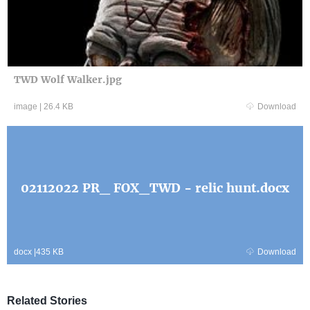
TWD Wolf Walker.jpg
image
|
26.4 KB
Download
02112022 PR_ FOX_TWD - relic hunt.docx
docx
|
435 KB
Download
Related Stories