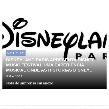
NOTÍCIAS
DISNEYLAND PARIS APRESENTA DISNEY
MUSIC FESTIVAL UMA EXPERIÊNCIA
MUSICAL ONDE AS HISTÓRIAS DISNEY
GANHAM VIDA
5 May 2025
Nota de imprensa em anexo.