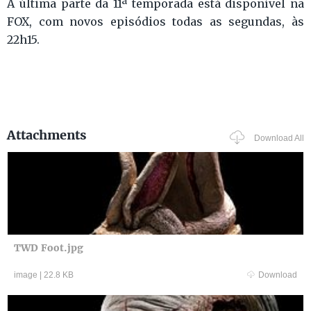
A última parte da 11ª temporada está disponível na
FOX, com novos episódios todas as segundas, às
22h15.
Attachments
Download All
TWD Foot.jpg
image
|
22.8 KB
Download