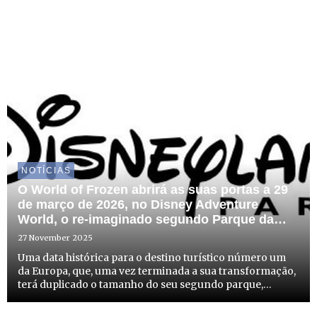
NOTÍCIAS
O World of Frozen abrirá as suas portas a 29
de março de 2026, no Disney Adventure
World, o re-imaginado segundo Parque da
Disneyland® Paris
27 November 2025
Uma data histórica para o destino turístico número um
da Europa, que, uma vez terminada a sua transformação,
terá duplicado o tamanho do seu segundo parque,
oferecendo experiências que desafiam os limites da
imaginação.