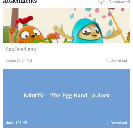
Attachments
Download All
Egg Band.png
image
|
1.04 MB
Download
BabyTV - The Egg Band_A.docx
docx
|
131 KB
Download