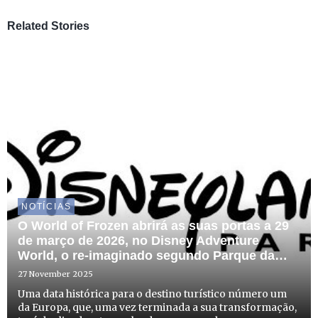
Related Stories
NOTÍCIAS
O World of Frozen abrirá as suas portas a 29
de março de 2026, no Disney Adventure
World, o re-imaginado segundo Parque da
Disneyland® Paris
27 November 2025
Uma data histórica para o destino turístico número um
da Europa, que, uma vez terminada a sua transformação,