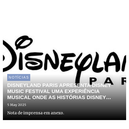
NOTÍCIAS
DISNEYLAND PARIS APRESENTA DISNEY
MUSIC FESTIVAL UMA EXPERIÊNCIA
MUSICAL ONDE AS HISTÓRIAS DISNEY
GANHAM VIDA
5 May 2025
Nota de imprensa em anexo.