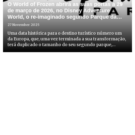
O World of Frozen abrirá as suas portas a 29
de março de 2026, no Disney Adventure
World, o re-imaginado segundo Parque da
Disneyland® Paris
27 November 2025
Uma data histórica para o destino turístico número um
da Europa, que, uma vez terminada a sua transformação,
terá duplicado o tamanho do seu segundo parque,
oferecendo experiências que desafiam os limites da
imaginação.