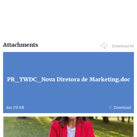
Attachments
Download All
PR_TWDC_Nova Diretora de Marketing.doc
doc
|
78 KB
Download